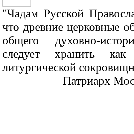
"Чадам Русской Правосл
что древние церковные о
общего духовно-истор
следует хранить как
литургической сокровищн
Патриарх Моск