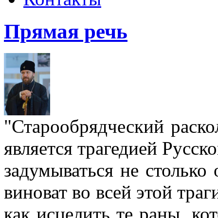
Прямая речь
"Старообрядческий раскол
является трагедией Русс
задумываться не столько 
виноват во всей этой траг
как исцелить те раны, ко