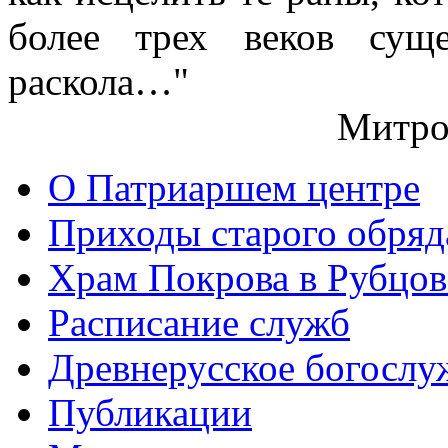
более трех веков сущ
раскола…"
Митро
О Патриаршем центре
Приходы старого обря
Храм Покрова в Рубцов
Расписание служб
Древнерусское богослу
Публикации