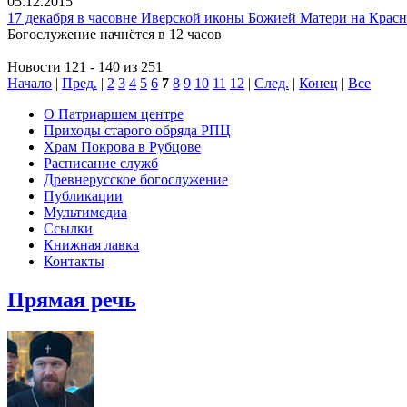
05.12.2015
17 декабря в часовне Иверской иконы Божией Матери на Крас
Богослужение начнётся в 12 часов
Новости 121 - 140 из 251
Начало
|
Пред.
|
2
3
4
5
6
7
8
9
10
11
12
|
След.
|
Конец
|
Все
О Патриаршем центре
Приходы старого обряда РПЦ
Храм Покрова в Рубцове
Расписание служб
Древнерусское богослужение
Публикации
Мультимедиа
Ссылки
Книжная лавка
Контакты
Прямая речь