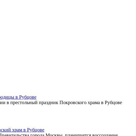
родицы в Рубцове
ии в престольный праздник Покровского храма в Рубцове
ский храм в Рубцове
 Правительства города Москвы, планируется воссоздание