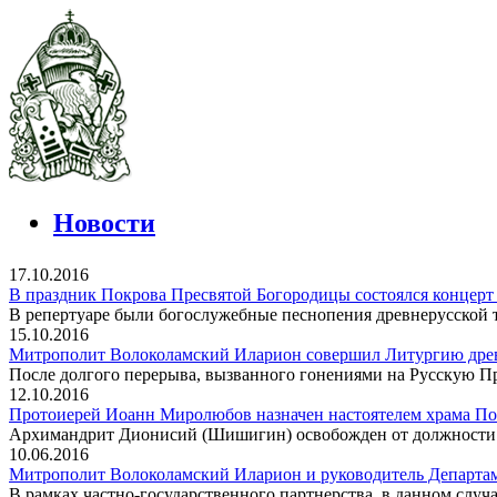
Новости
17.10.2016
В праздник Покрова Пресвятой Богородицы состоялся концерт
В репертуаре были богослужебные песнопения древнерусской 
15.10.2016
Митрополит Волоколамский Иларион совершил Литургию древ
После долгого перерыва, вызванного гонениями на Русскую П
12.10.2016
Протоиерей Иоанн Миролюбов назначен настоятелем храма По
Архимандрит Дионисий (Шишигин) освобожден от должности н
10.06.2016
Митрополит Волоколамский Иларион и руководитель Департам
В рамках частно-государственного партнерства, в данном случ