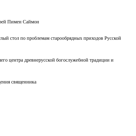
ерей Пимен Саймон
глый стол по проблемам старообрядных приходов Русской
шего центра древнерусской богослужебной традиции и
дения священника