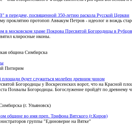
 в передаче, посвященной 350-летию раскола Русской Церкви
ому проклятию протопоп Аввакум Петров - идеолог и вождь стар
м в московском храме Покрова Пресвятой Богородицы в Рубцо
вятил клиросные иконы.
ская община Симбирска
лы
ий Питирим
й площади будет служиться молебен древним чином
Пресвятой Богородицы у Воскресенских ворот, что на Красной 
ста Похвалы Богородицы. Богослужение пройдёт по древнему ч
имбирска (г. Ульяновск)
м общине во имя преп. Трифона Вятского (г.Киров)
инистраторов группы "Единоверие на Вятке"