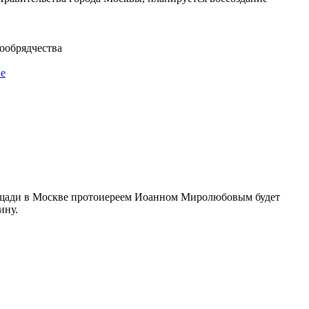
ообрядчества
ве
площади в Москве протоиереем Иоанном Миролюбовым будет
ину.