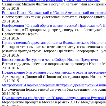
Cвященник Михаил Желтов выступил на тему "Чин архиерейско
01.02.2016
Епископ Иоанн Каракасский и Южно-Американский возглавил 
В богослужениях также участвовал настоятель старообрядног
28.01.2016
Конференция "Старый обряд в жизни Русской Православной Це
Кроме того, в Патриаршем центре древнерусской богослужебн
Православной Церкви
20.01.2016
Приветственный адрес митрополита Волоколамского Иларион
В поздравительном письме отмечаются заслуги священника в 
развитии прихода храма Покрова Пресвятой Богородицы в Руб
20.01.2016
Божественная Литургия в честь Собора Иоанна Предотечи
В этом году день небесного покровителя протоиерея Иоанна 
20.01.2016
Поздравление благочинного Богоявленского округа протоиер
Архимандрит Дионисий (Шишигин) поздравил прот. Иоанна 
13.12.2015
Митрополит Иларион совершил Литургию древнерусским чино
По окончании Божественной литургии был совершен чин освя
06.12.2015
Приглашаем на конференцию "Старый обряд в жизни Русской П
Мероприятие пройдет в Москве в рамках XXIV Международны