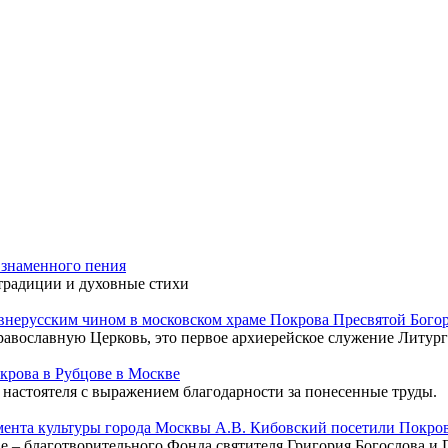
 знаменного пения
традиции и духовные стихи
нерусским чином в московском храме Покрова Пресвятой Бого
равославную Церковь, это первое архиерейское служение Литург
крова в Рубцове в Москве
астоятеля с выражением благодарности за понесенные труды.
ента культуры города Москвы А.В. Кибовский посетили Покров
ае – благотворительного Фонда святителя Григория Богослова и