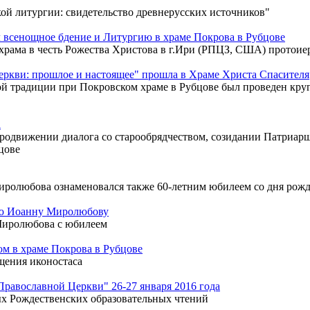
й литургии: свидетельство древнерусских источников"
всенощное бдение и Литургию в храме Покрова в Рубцове
о храма в честь Рожества Христова в г.Ири (РПЦЗ, США) протои
ркви: прошлое и настоящее" прошла в Храме Христа Спасителя
ой традиции при Покровском храме в Рубцове был проведен кру
а
продвижении диалога со старообрядчеством, созидании Патриар
цове
Миролюбова ознаменовался также 60-летним юбилеем со дня рож
ею Иоанну Миролюбову
Миролюбова с юбилеем
м в храме Покрова в Рубцове
щения иконостаса
равославной Церкви" 26-27 января 2016 года
х Рождественских образовательных чтений