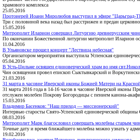
храмового комплекса
25.05.2016
Протоиерей Иоанн Миролюбов выступил в эфире "Царьград-ТВ"
Три с половиной века назад был расстрижен и предан церковн
15.05.2016
Митрополит Иларион совершил Литургию древнерусским чино
По окончании Божественной литургии митрополит Иларион ос
11.04.2016
В Ульяновске прошел концерт "Лествица небесная"
Организатором мероприятия выступила Успенская единоверче
05.04.2016
В Усть-Цильме освящен единоверческий храм во имя свт.Нико
Чин освящения провел епископ Сыктывкарский и Воркутинск
21.03.2016
31 марта в часовне Иверской иконы Божией Матери на Красно
31 марта 2016 года в 14-16 часов в часовне Иверской иконы 
отслужен молебен Покрову Богородицы с пением канона-акафи
15.03.2016
Владимир Басенков: "Наш приход — миссионерский"
Интервью старосты Свято-Успенской единоверческой общины С
08.03.2016
Митрополит Марк благословил совершать молебны старым чино
Точные дату и время ближайшего молебна можно узнать у адм
19.02.2016
Возобновились занятия Историко-литургического семинара