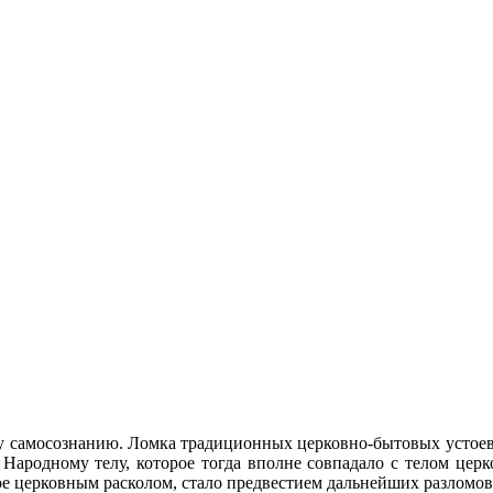
у самосознанию. Ломка традиционных церковно-бытовых устоев 
 Народному телу, которое тогда вполне совпадало с телом церк
ное церковным расколом, стало предвестием дальнейших разломо