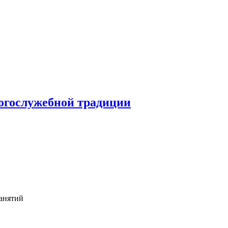
огослужебной традиции
анятий