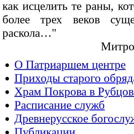
как исцелить те раны, ко
более трех веков сущ
раскола…"
Митро
О Патриаршем центре
Приходы старого обря
Храм Покрова в Рубцов
Расписание служб
Древнерусское богослу
Публикации