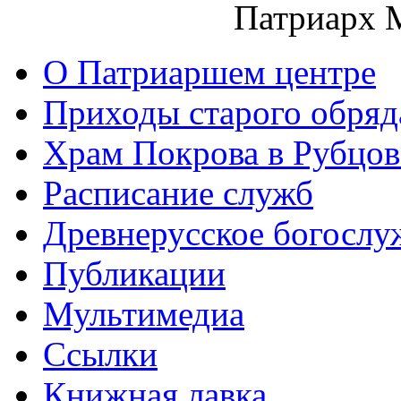
Патриарх 
О Патриаршем центре
Приходы старого обря
Храм Покрова в Рубцов
Расписание служб
Древнерусское богослу
Публикации
Мультимедиа
Ссылки
Книжная лавка