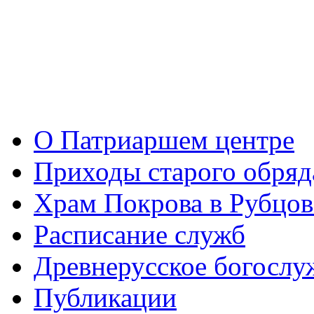
О Патриаршем центре
Приходы старого обря
Храм Покрова в Рубцов
Расписание служб
Древнерусское богослу
Публикации