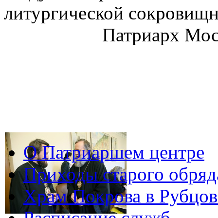
литургической сокровищн
Патриарх Моск
О Патриаршем центре
Приходы старого обря
Храм Покрова в Рубцов
Расписание служб