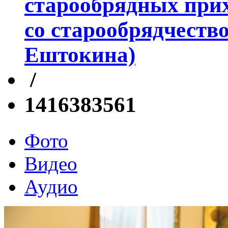
старообрядных прих
со старообрядчеств
Ештокина)
/
1416383561
Фото
Видео
Аудио