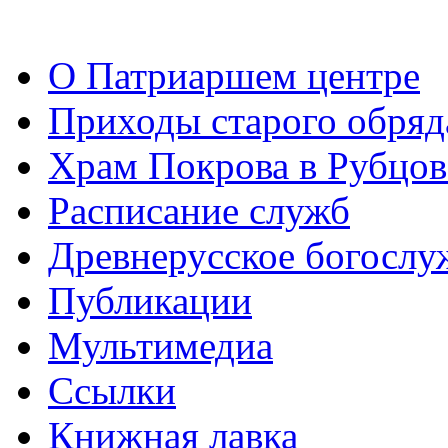
О Патриаршем центре
Приходы старого обря
Храм Покрова в Рубцов
Расписание служб
Древнерусское богослу
Публикации
Мультимедиа
Ссылки
Книжная лавка