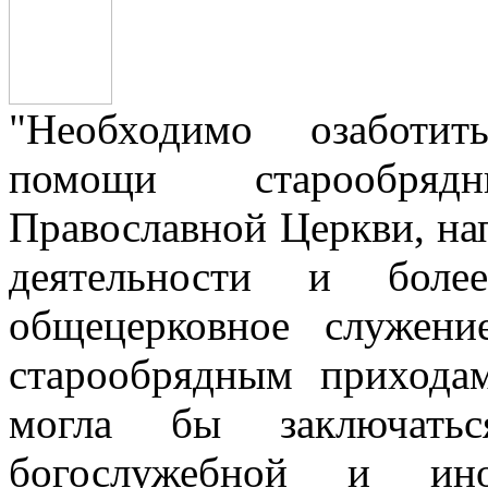
"Необходимо озаботит
помощи старообря
Православной Церкви, на
деятельности и боле
общецерковное служен
старообрядным прихода
могла бы заключать
богослужебной и ино