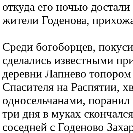
откуда его ночью достали 
жители Годенова, прихожа
Среди богоборцев, покус
сделались известными пр
деревни Лапнево топором
Спасителя на Распятии, х
односельчанами, поранил 
три дня в муках скончалс
соседней с Годеново Заха