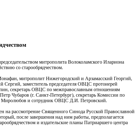
рядчеством
 председательством митрополита Волоколамского Илариона
йствию со старообрядчеством.
Ионафан, митрополит Нижегородский и Арзамасский Георгий,
й Сергий, заместитель председателя ОВЦС протоиерей
ыпин, секретарь ОВЦС по межправославным отношениям
етр Чубаров (г. Санкт-Петербург), секретарь Комиссии по
нн Миролюбов и сотрудник ОВЦС Д.И. Петровский.
влен на рассмотрение Священного Синода Русской Православной
торый, после завершения над ним работы, предполагается
арообрядчеством и издательские планы Патриаршего центра