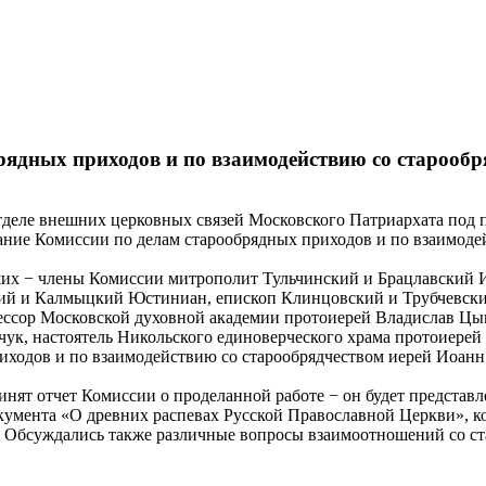
рядных приходов и по взаимодействию со старооб
Отделе внешних церковных связей Московского Патриархата под
ание Комиссии по делам старообрядных приходов и по взаимоде
ших − члены Комиссии митрополит Тульчинский и Брацлавский 
ий и Калмыцкий Юстиниан, епископ Клинцовский и Трубчевски
ессор Московской духовной академии протоиерей Владислав Ц
ук, настоятель Никольского единоверческого храма протоиерей П
риходов и по взаимодействию со старообрядчеством иерей Иоа
ринят отчет Комиссии о проделанной работе − он будет предста
умента «О древних распевах Русской Православной Церкви», ко
 Обсуждались также различные вопросы взаимоотношений со ст