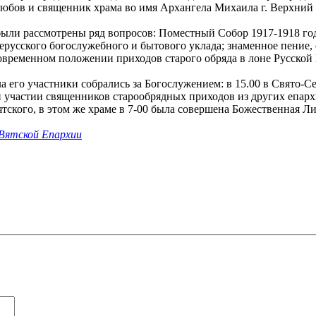
бов и священник храма во имя Архангела Михаила г. Верхний 
были рассмотрены ряд вопросов: Поместный Собор 1917-1918 год
ерусского богослужебного и бытового уклада; знаменное пение,
овременном положении приходов старого обряда в лоне Русской
ла его участники собрались за Богослужением: в 15.00 в Свято
 участии священников старообрядных приходов из других епархи
ского, в этом же храме в 7-00 была совершена Божественная Ли
Вятской Епархии