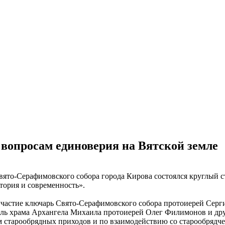
вопросам единоверия на Вятской земле
вято-Серафимовского собора города Кирова состоялся круглый с
тория и современность».
частие ключарь Свято-Серафимовского собора протоиерей Серг
ель храма Архангела Михаила протоиерей Олег Филимонов и дру
старообрядных приходов и по взаимодействию со старообрядчес