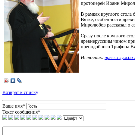
протоиерей Иоанн Миролю
В рамках круглого стола 
Вятке; особенности древн
Миролюбов рассказал о с
Сразу после круглого сто
древнерусским чином при
преподобного Трифона Вят
Источник:
пресс-служба 
Возврат к списку
Ваше имя
*
Текст сообщения
*