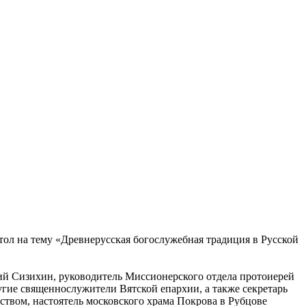
тол на тему «Древнерусская богослужебная традиция в Русской
ий Сизихин, руководитель Миссионерского отдела протоиерей
гие священнослужители Вятской епархии, а также секретарь
твом, настоятель московского храма Покрова в Рубцове