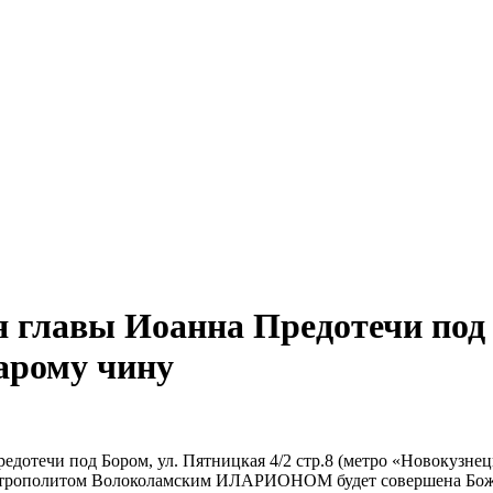
я главы Иоанна Предотечи под
арому чину
редотечи под Бором, ул. Пятницкая 4/2 стр.8 (метро «Новокузн
итрополитом Волоколамским ИЛАРИОНОМ будет совершена Божес