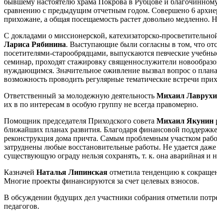
бывшему настоятелю храма Покрова в Рубцове и благочинному 
сравнению с предыдущим отчетным годом. Совершено 6 архиер
прихожане, а общая посещаемость растет довольно медленно. 
С докладами о миссионерской, катехизаторско-просветительн
Лариса Рябинина
. Выступающие были согласны в том, что от
посетителями-старообрядцами, выпускаются певческие учебные
семинар, проходят стажировку священнослужители новообразо
нуждающимся. Значительное оживление вызвал вопрос о планах 
возможность проводить регулярные тематические встречи прих
Ответственный за молодежную деятельность
Михаил Лаврух
их в по интересам в особую группу не всегда правомерно.
Помощник председателя Приходского совета
Михаил Якунин
ближайших планах развития. Благодаря финансовой поддержке 
реконструкция дома причта. Самым проблемным участком работы
затруднены любые восстановительные работы. Не удается даже с
существующую ограду нельзя сохранять, т. к. она аварийная и 
Казначей
Наталья Липинская
отметила тенденцию к сокращен
Многие проекты финансируются за счет целевых взносов.
В обсуждении будущих дел участники собрания отметили потре
педагогов.