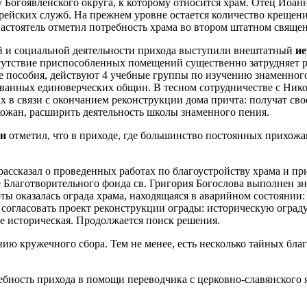
Богоявленского округа, к которому относится храм. Отец Иоан
ейских служб. На прежнем уровне остается количество крещени
Настоятель отметил потребность храма во втором штатном свяще
ой и социальной деятельности прихода выступили внештатный
ие
сутствие приспособленных помещений существенно затрудняет ра
 пособия, действуют 4 учебные группы по изучению знаменного
ванных единоверческих общин. В тесном сотрудничестве с Ник
в связи с окончанием реконструкции дома причта: получат свое 
ожан, расширить деятельность школы знаменного пения.
ин
отметил, что в приходе, где большинство постоянных прихожан
рассказал о проведенных работах по благоустройству храма и п
Благотворительного фонда св. Григория Богослова выполнен зн
 оказалась ограда храма, находящаяся в аварийном состоянии: 
огласовать проект реконструкции ограды: историческую ограду во
не историческая. Продолжается поиск решения.
ию кружечного сбора. Тем не менее, есть несколько тайных бл
бность прихода в помощи переводчика с церковно-славянского я