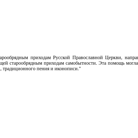
тарообрядным приходам Русской Православной Церкви, напра
щей старообрядным приходам самобытности. Эта помощь могла
а, традиционного пения и иконописи."