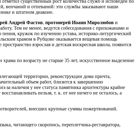
н отметил существенный рост количества служб и исповедей по
й, венчаний и отпеваний: эти службы заказывают наши
ннике и штатном диаконе.
рей Андрей Фастов
,
протоиерей Иоанн Миролюбов
и
боту. Тем не менее, ведутся собеседования с прихожанами и
 пения, кружок по изучению устава, историко-литургический
ольским храмом в Рубцове оказывается вещевая помощь
пространство взрослая и детская воскресная школа, появится
 храма по возрасту не старше 35 лет, искусственное выделение
рилегающей территории, реконструкции дома причта,
ачительный объем работ, близится к завершению
из-за наличия у нее статуса памятника архитектуры крайне
сстанавливать нельзя, т. к. от нее ничего не осталось, а
аготворителей, внесших крупные суммы пожертвований.
зыка, читающего скоропись, переплетчика-реставратора,