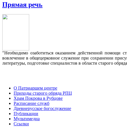
Прямая речь
"Необходимо озаботиться оказанием действенной помощи с
вовлечение в общецерковное служение при сохранении прису
литературы, подготовке специалистов в области старого обряд
О Патриаршем центре
Приходы старого обряда РПЦ
Храм Покрова в Рубцове
Расписание служб
Древнерусское богослужение
Публикации
Мультимедиа
Ссылки