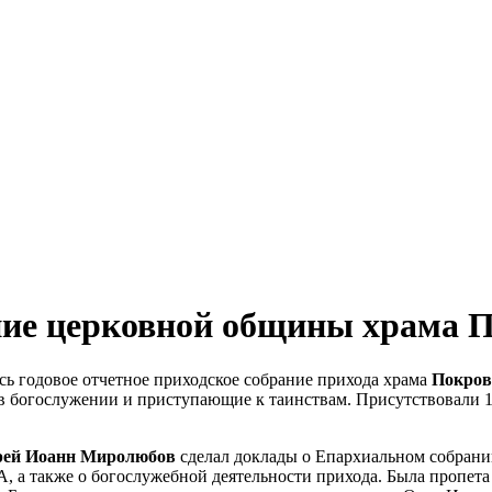
ние церковной общины храма П
сь годовое отчетное приходское собрание прихода храма
Покров
богослужении и приступающие к таинствам. Присутствовали 13 
рей Иоанн Миролюбов
сделал доклады о Епархиальном собрании
 а также о богослужебной деятельности прихода. Была пропет