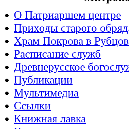
О Патриаршем центре
Приходы старого обря
Храм Покрова в Рубцов
Расписание служб
Древнерусское богослу
Публикации
Мультимедиа
Ссылки
Книжная лавка