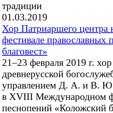
традиции
01.03.2019
Хор Патриаршего центра
фестивале православных 
благовест»
21–23 февраля 2019 г. хо
древнерусской богослуже
управлением Д. А. и В. Ю
в XVIII Международном ф
песнопений «Коложский бл