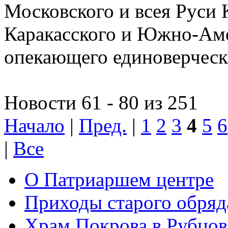
Московского и всея Руси 
Каракасского и Южно-Аме
опекающего единоверчес
Новости 61 - 80 из 251
Начало
|
Пред.
|
1
2
3
4
5
6
|
Все
О Патриаршем центре
Приходы старого обря
Храм Покрова в Рубцов