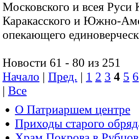
Московского и всея Руси 
Каракасского и Южно-Аме
опекающего единоверчес
Новости 61 - 80 из 251
Начало
|
Пред.
|
1
2
3
4
5
6
|
Все
О Патриаршем центре
Приходы старого обря
Храм Покрова в Рубцов