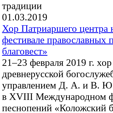
традиции
01.03.2019
Хор Патриаршего центра
фестивале православных 
благовест»
21–23 февраля 2019 г. хо
древнерусской богослуже
управлением Д. А. и В. Ю
в XVIII Международном ф
песнопений «Коложский бл