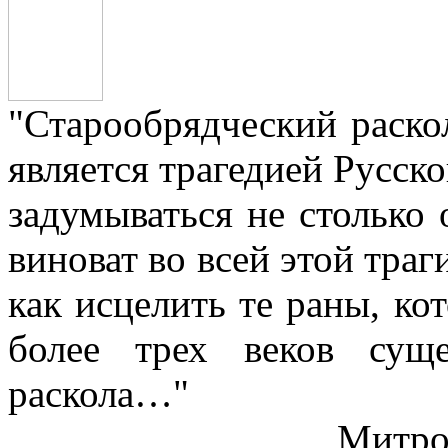
"Старообрядческий раскол
является трагедией Русс
задумываться не столько 
виноват во всей этой траг
как исцелить те раны, ко
более трех веков сущ
раскола…"
Митро