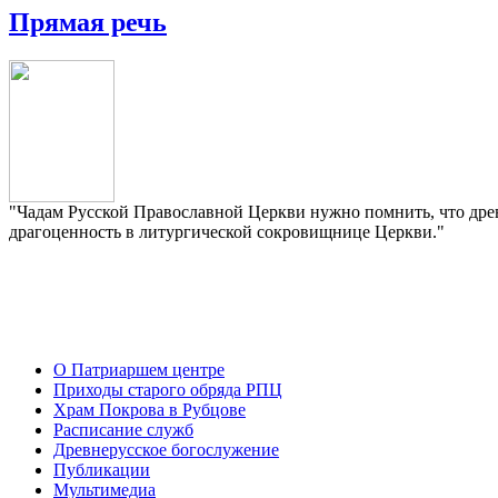
Прямая речь
"Чадам Русской Православной Церкви нужно помнить, что древ
драгоценность в литургической сокровищнице Церкви."
О Патриаршем центре
Приходы старого обряда РПЦ
Храм Покрова в Рубцове
Расписание служб
Древнерусское богослужение
Публикации
Мультимедиа