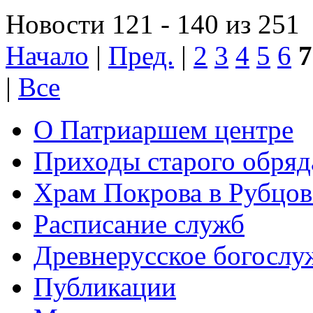
Новости 121 - 140 из 251
Начало
|
Пред.
|
2
3
4
5
6
7
|
Все
О Патриаршем центре
Приходы старого обря
Храм Покрова в Рубцов
Расписание служб
Древнерусское богослу
Публикации