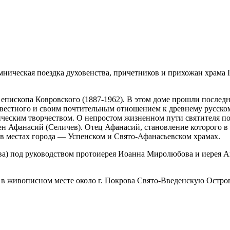
омническая поездка духовенства, причетников и прихожан храма
, епископа Ковровского
(1887-1962).
В этом доме прошли последн
вестного и своим почтительным отношением к древнему русском
ческим творчеством. О непростом жизненном пути святителя по
ен Афанасий (Селичев). Отец Афанасий, становление которого 
в местах города — Успенском и Свято-Афанасьевском храмах.
ва) под руководством протоиерея Иоанна Миролюбова и иерея А
в живописном месте около г. Покрова Свято-Введенскую Остро