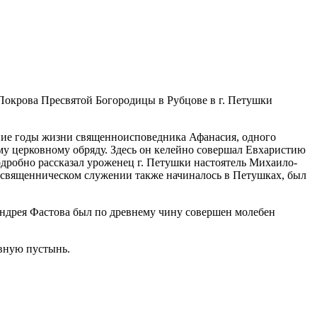
 Покрова Пресвятой Богородицы в Рубцове в г. Петушки
ие годы жизни священноисповедника Афанасия, одного
у церковному обряду. Здесь он келейно совершал Евхаристию
дробно рассказал уроженец г. Петушки настоятель Михаило-
в священническом служении также начиналось в Петушках, был
ндрея Фастова был по древнему чину совершен молебен
вную пустынь.