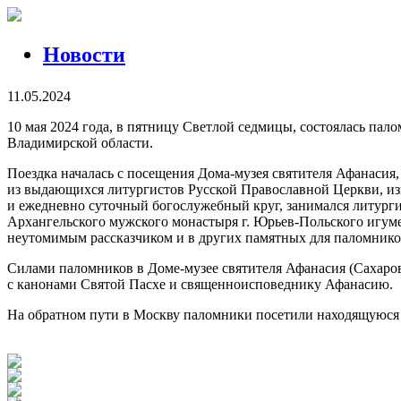
Новости
11.05.2024
10 мая 2024 года, в пятницу Светлой седмицы, состоялась пал
Владимирской области.
Поездка началась с посещения Дома-музея святителя Афанасия
из выдающихся литургистов Русской Православной Церкви, из
и ежедневно суточный богослужебный круг, занимался литурги
Архангельского мужского монастыря г. Юрьев-Польского игум
неутомимым рассказчиком и в других памятных для паломнико
Силами паломников в Доме-музее святителя Афанасия (Сахаро
с канонами Святой Пасхе и священноисповеднику Афанасию.
На обратном пути в Москву паломники посетили находящуюся 