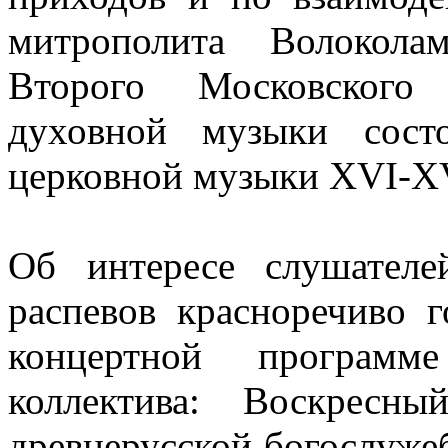
митрополита Волокола
Второго Московского 
духовной музыки состо
церковной музыки
XVI
-
X
Об интересе слушател
распевов красноречиво 
концертной программ
коллектива: Воскресн
древнерусской богослуже