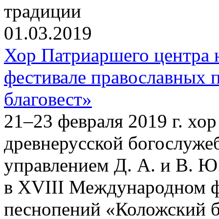
традиции
01.03.2019
Хор Патриаршего центра
фестивале православных 
благовест»
21–23 февраля 2019 г. хо
древнерусской богослуже
управлением Д. А. и В. Ю
в XVIII Международном ф
песнопений «Коложский бл