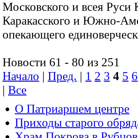
Московского и всея Руси 
Каракасского и Южно-Аме
опекающего единоверчес
Новости 61 - 80 из 251
Начало
|
Пред.
|
1
2
3
4
5
6
|
Все
О Патриаршем центре
Приходы старого обря
Храм Покрова в Рубцов