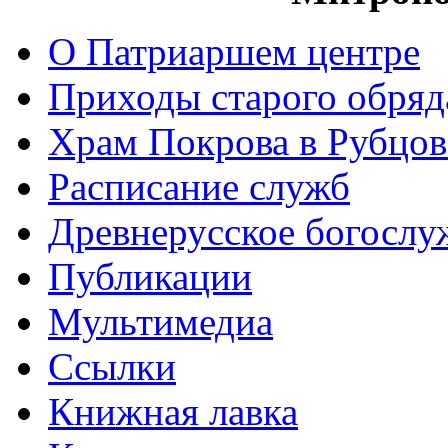
О Патриаршем центре
Приходы старого обря
Храм Покрова в Рубцов
Расписание служб
Древнерусское богослу
Публикации
Мультимедиа
Ссылки
Книжная лавка