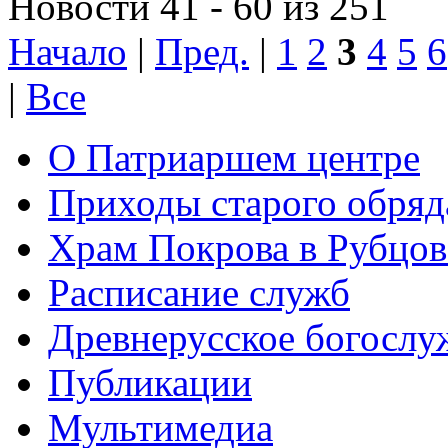
Новости 41 - 60 из 251
Начало
|
Пред.
|
1
2
3
4
5
6
|
Все
О Патриаршем центре
Приходы старого обря
Храм Покрова в Рубцов
Расписание служб
Древнерусское богослу
Публикации
Мультимедиа