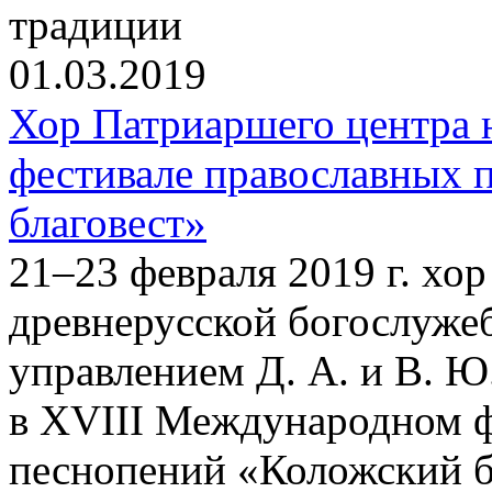
традиции
01.03.2019
Хор Патриаршего центра
фестивале православных 
благовест»
21–23 февраля 2019 г. хо
древнерусской богослуже
управлением Д. А. и В. Ю
в XVIII Международном ф
песнопений «Коложский бл