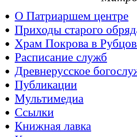
О Патриаршем центре
Приходы старого обря
Храм Покрова в Рубцов
Расписание служб
Древнерусское богослу
Публикации
Мультимедиа
Ссылки
Книжная лавка