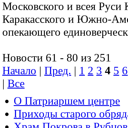
Московского и всея Руси 
Каракасского и Южно-Аме
опекающего единоверчес
Новости 61 - 80 из 251
Начало
|
Пред.
|
1
2
3
4
5
6
|
Все
О Патриаршем центре
Приходы старого обря
Храм Покрова в Рубцов