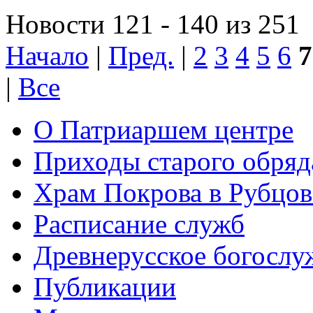
Новости 121 - 140 из 251
Начало
|
Пред.
|
2
3
4
5
6
7
|
Все
О Патриаршем центре
Приходы старого обря
Храм Покрова в Рубцов
Расписание служб
Древнерусское богослу
Публикации