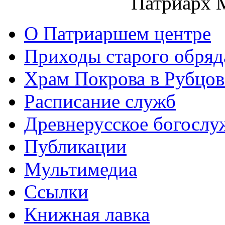
Патриарх 
О Патриаршем центре
Приходы старого обря
Храм Покрова в Рубцов
Расписание служб
Древнерусское богослу
Публикации
Мультимедиа
Ссылки
Книжная лавка