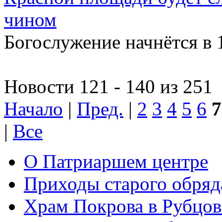
чином
Богослужение начнётся в 
Новости 121 - 140 из 251
Начало
|
Пред.
|
2
3
4
5
6
7
|
Все
О Патриаршем центре
Приходы старого обря
Храм Покрова в Рубцов