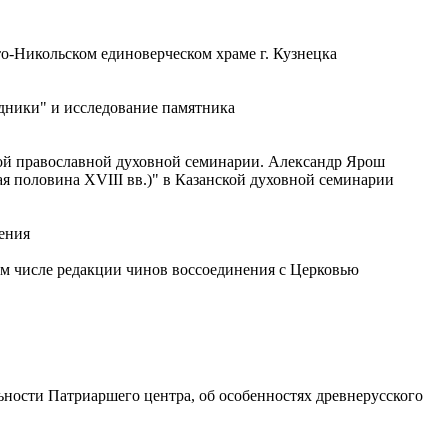
о-Никольском единоверческом храме г. Кузнецка
дники" и исследование памятника
ой православной духовной семинарии. Александр Ярош
я половина XVIII вв.)" в Казанской духовной семинарии
ения
ом числе редакции чинов воссоединения с Церковью
льности Патриаршего центра, об особенностях древнерусского