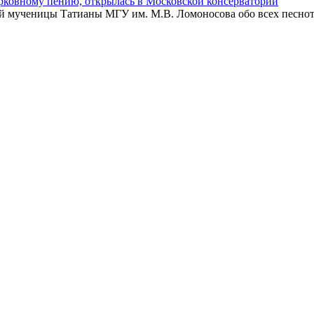
рковному пению, открылась в Московской консерватории
 мученицы Татианы МГУ им. М.В. Ломоносова обо всех песнотв