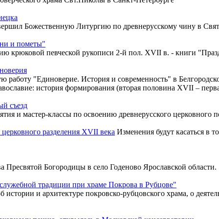
нецка
овершил Божественную Литургию по древнерусскому чину в Свят
ени и пометы"
ю крюковой певческой рукописи 2-й пол. XVII в. - книги "Праз
иноверия
 работу "Единоверие. История и современность" в Белгородск
вославие: история формирования (вторая половина XVII – перва
ый съезд
ятия и мастер-классы по освоению древнерусского церковного п
церковного разделения XVII века
Изменения будут касаться в т
 Пресвятой Богородицы в село Годеново Ярославской области.
служебной традиции при храме Покрова в Рубцове"
б истории и архитектуре покровско-рубцовского храма, о деяте