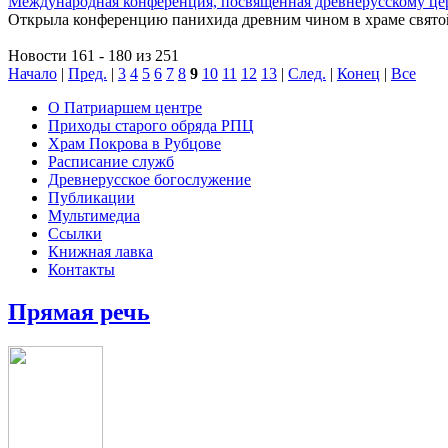
Международная конференция, посвященная древнерусскому це
Открыла конференцию панихида древним чином в храме святой
Новости 161 - 180 из 251
Начало
|
Пред.
|
3
4
5
6
7
8
9
10
11
12
13
|
След.
|
Конец
|
Все
О Патриаршем центре
Приходы старого обряда РПЦ
Храм Покрова в Рубцове
Расписание служб
Древнерусское богослужение
Публикации
Мультимедиа
Ссылки
Книжная лавка
Контакты
Прямая речь