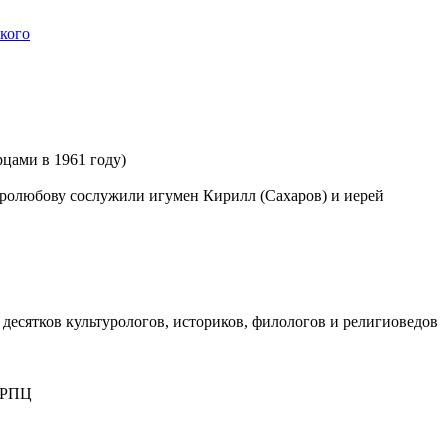
кого
рцами в 1961 году)
любову сослужили игумен Кирилл (Сахаров) и иерей
 десятков культурологов, историков, филологов и религиоведов
и РПЦ