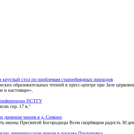
 круглый стол по проблемам старообрядных приходов
енских образовательных чтений в пресс-центре при Зале церко
е и настоящее».
 конференции ПСТГУ
сях сер. 17 в."
н древним чином в д. Семино
ть иконы Пресвятой Богородицы Всем скорбящим радость 30 дек
гию древнерусским чином в поселке Прохоровка