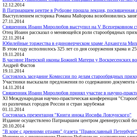
12.12.2014
В Патриаршем центре в Рубцове прошла лекция, посвященная 
Выступлением историка Романа Майорова возобновились заня
27.11.2014
Священник Иоанн Миролюбов выступил на V Всецерковном съ
Отец Иоанн рассказал о меняющейся роли старообрядных при
22.11.2014
Юбилейные торжества в единоверческом храме Архангела Мих
В этом году исполнилось 325 лет со дня сооружения храма и 2
19.11.2014
В часовне Иверской иконы Божией Матери у Воскресенских во
Андрей Фастов
19.11.2014
Состоялось заседание Комиссии по делам старообрядных прихо
Участники высказали предложения по содержанию документа 
14.11.2014
Священник Иоанн Миролюбов принял участие в научно-практи
XI Международная научно-практическая конференция "Старообря
из различных городов России и стран зарубежья
01.11.2014
Состоялась презентация "Книги инока Иосифа Ловзунского"
Издание осуществлено Патриаршим центром древнерусской б
20.10.2014
"В хоре с древними отцами" (газета "Православный Петербург",
Интервью с протоиереем Петром Чубаровым, настоятелем един