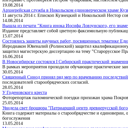
19.08.2014
Архиерейская служба в Никольском единоверческом храме Куз
11 августа 2014 г. Епископ Кузнецкий и Никольский Нестор с
14.08.2014
Вышла из печати "Книга инока Иосифа Ловзунского, его знам
Издание представляет собой цветную факсимильную публикаци
15.07.2014
Состоялись защиты научных работ, посвященных тематике Ед
Иеродиакон Ювеналий (Ролинский) защитил квалификационную
защитил магистерскую диссертацию на тему "Старорусское Пра
16.06.2014
В Новосибирске состоялся I Сибирский практический знаменн
В рамках мероприятия проходили обучающие практические зан
30.05.2014
Священный Синод принял ряд мер по врачеванию последствий 
последователей старообрядческих согласий.
28.05.2014
У Годеновского креста
Фоторепортаж паломнической поездки прихожан храма Покрова
25.05.2014
Увидела свет брошюра "Патриарший центр древнерусской бого
Книга содержит материалы о старообрядчестве и единоверии, о
богослужения
13.05.2014