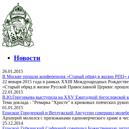
Новости
26.01.2015
В Москве прошли конференция «Старый обряд в жизни РПЦ» и
22 января 2015 года в рамках XXIII Международных Рождеств
«Старый обряд в жизни Русской Православной Церкви: прошло
22.01.2015
В.Ю.Григорьева выступила на XXV Ежегодной богословской
Тема доклада - "Ремарка "Христе" в крюковых певческих рукопи
01.01.2015
Епископ Городецкий и Ветлужский Августин совершил молебе
Архиерей молился с прихожанами единоверческого храме в чес
25.12.2014
Епископ Губкинский Софроний совершил Божественную литур