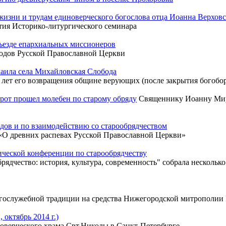
жизни и трудам единоверческого богослова отца Иоанна Верховс
тия Историко-литургического семинара
езде епархиальных миссионеров
ходов Русской Православной Церкви
аила села Михайловская Слобода
5 лет его возвращения общине верующих (после закрытия богобо
рот прошел молебен по старому обряду
Священнику Иоанну Миро
дов и по взаимодействию со старообрядчеством
«О древних распевах Русской Православной Церкви»
ческой конференции по старообрядчеству
дчество: история, культура, современность" собрала несколько
огослужебной традиции на средства Нижегородской митрополи
 октябрь 2014 г.)
оверческого храма Свт.Николы в Санкт-Петербурге