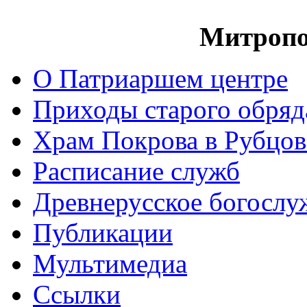
Митропо
О Патриаршем центре
Приходы старого обря
Храм Покрова в Рубцов
Расписание служб
Древнерусское богослу
Публикации
Мультимедиа
Ссылки