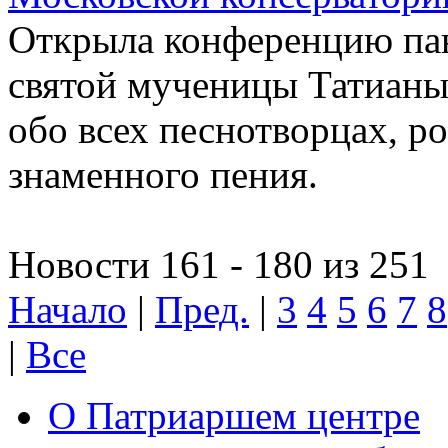
Открыла конференцию па
святой мученицы Татиан
обо всех песнотворцах, р
знаменного пения.
Новости 161 - 180 из 251
Начало
|
Пред.
|
3
4
5
6
7
8
|
Все
О Патриаршем центре