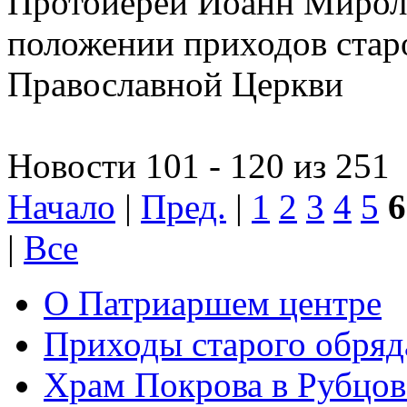
Протоиерей Иоанн Миролю
положении приходов старо
Православной Церкви
Новости 101 - 120 из 251
Начало
|
Пред.
|
1
2
3
4
5
6
|
Все
О Патриаршем центре
Приходы старого обря
Храм Покрова в Рубцов