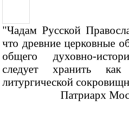
"Чадам Русской Правосл
что древние церковные о
общего духовно-истор
следует хранить как
литургической сокровищн
Патриарх Моск