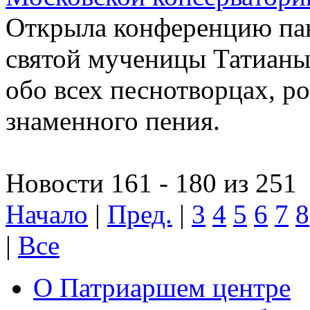
Открыла конференцию па
святой мученицы Татиан
обо всех песнотворцах, р
знаменного пения.
Новости 161 - 180 из 251
Начало
|
Пред.
|
3
4
5
6
7
8
|
Все
О Патриаршем центре