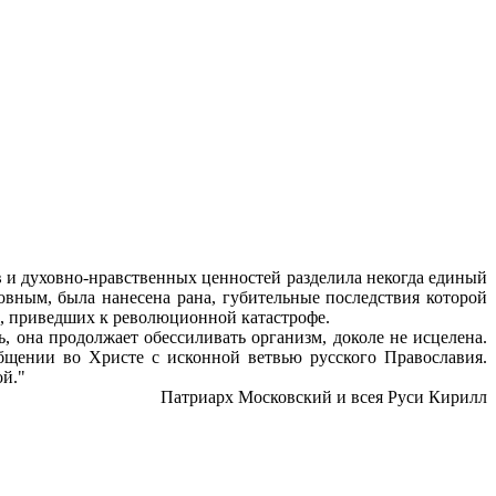
и духовно-нравственных ценностей разделила некогда единый
овным, была нанесена рана, губительные последствия которой
в, приведших к революционной катастрофе.
, она продолжает обессиливать организм, доколе не исцелена.
щении во Христе с исконной ветвью русского Православия.
ой."
Патриарх Московский и всея Руси Кирилл