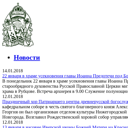
Новости
14.01.2018
22 января в храме усекновения главы Иоанна Предотечи под Б
В понедельник 22 января в храме усекновения главы Иоанна П
старообрядного духовенства Русской Православной Церкви м
храма в Рубцове. Встреча архиерея в 9.00 Служение полунощни
12.01.2018
Праздничный хор Патриаршего центра древнерусской богослу
кафедральном соборе в честь святого благоверного князя Але
Георгия он был организован отделом культуры Нижегородской
Новгорода. Возглавил Рождественский хоровой собор управля
12.01.2018
13 января в часовне Иверской иконы Божией Матери на Красн