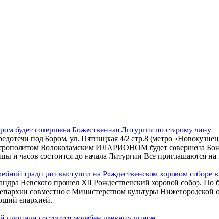
ором будет совершена Божественная Литургия по старому чину
редотечи под Бором, ул. Пятницкая 4/2 стр.8 (метро «Новокузн
итрополитом Волоколамским ИЛАРИОНОМ будет совершена Божес
цы и часов состоится до начала Литургии Все приглашаются на 
жебной традиции выступил на Рождественском хоровом соборе 
ксандра Невского прошел XII Рождественский хоровой собор. П
 епархии совместно с Министерством культуры Нижегородской 
ющий епархией.
ой площади состоится молебен древним чином