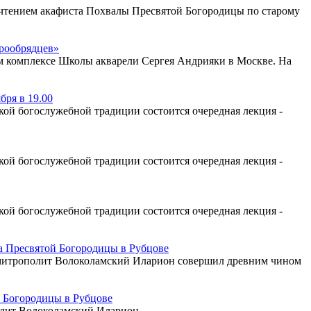
с чтением акафиста Похвалы Пресвятой Богородицы по старому
арообрядцев»
ом комплексе Школы акварели Сергея Андрияки в Москве. На
бря в 19.00
ой богослужебной традиции состоится очередная лекция -
ой богослужебной традиции состоится очередная лекция -
ой богослужебной традиции состоится очередная лекция -
 Пресвятой Богородицы в Рубцове
а митрополит Волоколамский Иларион совершил древним чином
 Богородицы в Рубцове
олит Волоколамский Иларион.