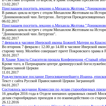
13.02.2017
Приглашаем посетить лекцию о.Михаила Желтова "Дониконовс
В рамках цикла встреч с отцом Михаилом Желтовым на Истори
"Дониконовский чин Литургии. Литургия Преждеосвященных 
06.02.2017
Приглашаем посетить лекцию о.Михаила Желтова "Дониконовск
В рамках цикла встреч с отцом Михаилом Желтовым на Истори
"Дониконовский чин Литургии".
06.02.2017
7 февраля в часовне Иверской иконы Божией Матери на Красн
Во вторник 7 февраля с 12.00 до 14.00 в часовне Иверской и
старому чину. Молебен совершает причт Покровского храма в 
30.01.2017
В Храме Христа Спасителя прошла Конференция «Старый обря
Кроме того, в Патриаршем центре древнерусской богослужебн
Православной Церкви
11.01.2017
Рождественское послание Преосвященнейшего Иоанна, еписко
Текст с сайта Русской Православной Церкви Заграницей
04.01.2017
Состоялось заседание Комиссии по делам старообрядных прихо
16 декабря 2016 года в Отделе внешних церковных связей Мос
делам старообрядных приходов и по взаимодействию со староо
26.12.2016