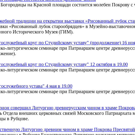
оны Богородицы на Красной площади состоится молебен Покрову 
ужебной традиции на открытии выставки «Рисованный лубок ст
ставки «Рисованный лубок старообрядцев» в Музейно-выставочн
енного Исторического Музея (ГИМ).
ослужебный круг по Студийскому уставу" (продолжение) 16 ноя
ко-литургическом семинаре при Патриаршем центре древнерусск
жение).
служебный круг по Студийскому уставу" 12 октября в 19.00
ко-литургическом семинаре при Патриаршем центре древнерусск
служебного устава" 4 мая в 19.00
ко-литургическом семинаре при Патриаршем центре древнерусск
ион совершил Литургию древнерусским чином в храме Покрова
тель Отдела внешних церковных связей Московского Патриархат
цы в Рубцове.
ственную Литургию древним чином в храме Покрова Пресвятой
огородицы в Рубцове Божественную Литургию возглавит митроп