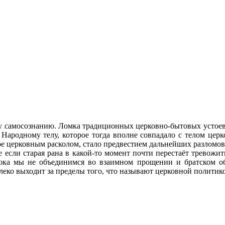
у самосознанию. Ломка традиционных церковно-бытовых устоев 
 Народному телу, которое тогда вполне совпадало с телом церк
ное церковным расколом, стало предвестием дальнейших разломо
 если старая рана в какой-то момент почти перестаёт тревожить
ока мы не объединимся во взаимном прощении и братском об
алеко выходит за пределы того, что называют церковной политик