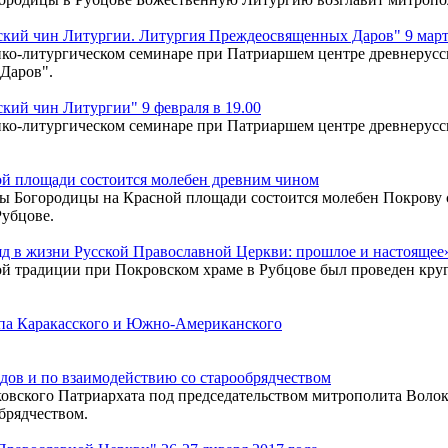
кий чин Литургии. Литургия Преждеосвященных Даров" 9 марта
ко-литургическом семинаре при Патриаршем центре древнерусск
Даров".
ий чин Литургии" 9 февраля в 19.00
ко-литургическом семинаре при Патриаршем центре древнерусск
ой площади состоится молебен древним чином
коны Богородицы на Красной площади состоится молебен Покров
Рубцове.
д в жизни Русской Православной Церкви: прошлое и настоящее
ой традиции при Покровском храме в Рубцове был проведен кру
па Каракасского и Южно-Американского
дов и по взаимодействию со старообрядчеством
ковского Патриархата под председательством митрополита Воло
брядчеством.