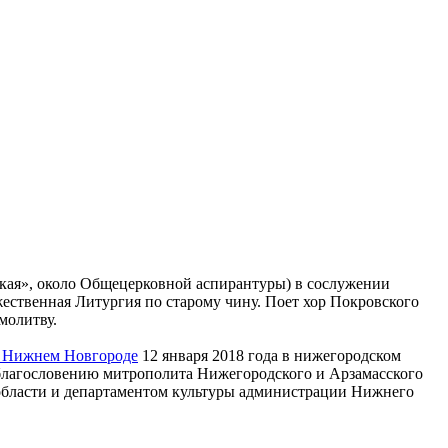
ецкая», около Общецерковной аспирантуры) в сослужении
твенная Литургия по старому чину. Поет хор Покровского
молитву.
в Нижнем Новгороде
12 января 2018 года в нижегородском
о благословению митрополита Нижегородского и Арзамасского
области и департаментом культуры администрации Нижнего