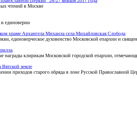
равославной Церкви" 26-27 января 2017 года
ых чтений в Москве
е и единоверии
ком храме Архангела Михаила села Михайловская Слобода
ви, единоверческое духовенство Московской епархии и священ
ирилла
е награды клирикам Московской городской епархии, отмечающи
 Вятской земле
нии приходов старого обряда в лоне Русской Православной Це