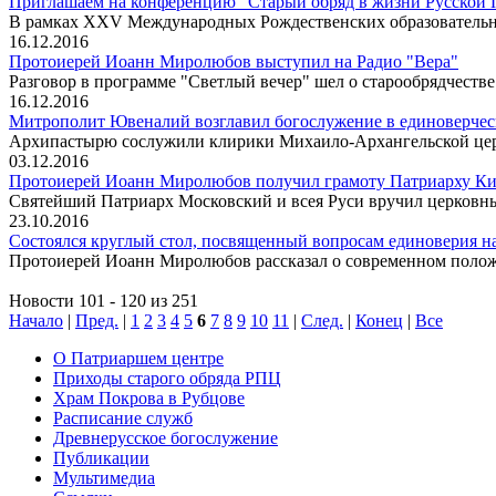
Приглашаем на конференцию "Старый обряд в жизни Русской П
В рамках XXV Международных Рождественских образовательн
16.12.2016
Протоиерей Иоанн Миролюбов выступил на Радио "Вера"
Разговор в программе "Светлый вечер" шел о старообрядчеств
16.12.2016
Митрополит Ювеналий возглавил богослужение в единоверчес
Архипастырю сослужили клирики Михаило-Архангельской церк
03.12.2016
Протоиерей Иоанн Миролюбов получил грамоту Патриарху К
Святейший Патриарх Московский и всея Руси вручил церковны
23.10.2016
Состоялся круглый стол, посвященный вопросам единоверия на
Протоиерей Иоанн Миролюбов рассказал о современном положе
Новости 101 - 120 из 251
Начало
|
Пред.
|
1
2
3
4
5
6
7
8
9
10
11
|
След.
|
Конец
|
Все
О Патриаршем центре
Приходы старого обряда РПЦ
Храм Покрова в Рубцове
Расписание служб
Древнерусское богослужение
Публикации
Мультимедиа