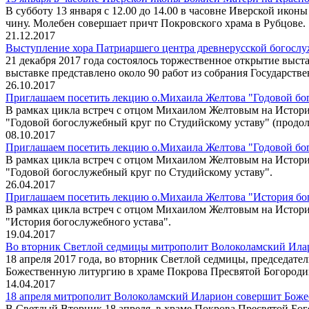
В субботу 13 января с 12.00 до 14.00 в часовне Иверской ик
чину. Молебен совершает причт Покровского храма в Рубцове.
21.12.2017
Выступление хора Патриаршего центра древнерусской богосл
21 декабря 2017 года состоялось торжественное открытие вы
выставке представлено около 90 работ из собрания Государств
26.10.2017
Приглашаем посетить лекцию о.Михаила Желтова "Годовой бог
В рамках цикла встреч с отцом Михаилом Желтовым на Истори
"Годовой богослужебный круг по Студийскому уставу" (продол
08.10.2017
Приглашаем посетить лекцию о.Михаила Желтова "Годовой бого
В рамках цикла встреч с отцом Михаилом Желтовым на Истори
"Годовой богослужебный круг по Студийскому уставу".
26.04.2017
Приглашаем посетить лекцию о.Михаила Желтова "История бого
В рамках цикла встреч с отцом Михаилом Желтовым на Истори
"История богослужебного устава".
19.04.2017
Во вторник Светлой седмицы митрополит Волоколамский Илар
18 апреля 2017 года, во вторник Светлой седмицы, председа
Божественную литургию в храме Покрова Пресвятой Богороди
14.04.2017
18 апреля митрополит Волоколамский Иларион совершит Боже
В Светлый Вторник 18 апреля, в храме Покрова Пресвятой Б