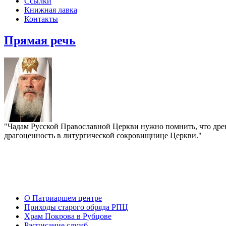
Ссылки
Книжная лавка
Контакты
Прямая речь
"Чадам Русской Православной Церкви нужно помнить, что древ
драгоценность в литургической сокровищнице Церкви."
О Патриаршем центре
Приходы старого обряда РПЦ
Храм Покрова в Рубцове
Расписание служб