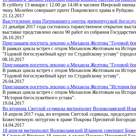
В субботу 13 января с 12.00 до 14.00 в часовне Иверской ик
чину. Молебен совершает причт Покровского храма в Рубцове.
21.12.2017
Выступление хора Патриаршего центра древнерусской богосл
21 декабря 2017 года состоялось торжественное открытие вы
выставке представлено около 90 работ из собрания Государств
26.10.2017
Приглашаем посетить лекцию о.Михаила Желтова "Годовой бог
В рамках цикла встреч с отцом Михаилом Желтовым на Истори
"Годовой богослужебный круг по Студийскому уставу" (продол
08.10.2017
Приглашаем посетить лекцию о.Михаила Желтова "Годовой бого
В рамках цикла встреч с отцом Михаилом Желтовым на Истори
"Годовой богослужебный круг по Студийскому уставу".
26.04.2017
Приглашаем посетить лекцию о.Михаила Желтова "История бого
В рамках цикла встреч с отцом Михаилом Желтовым на Истори
"История богослужебного устава".
19.04.2017
Во вторник Светлой седмицы митрополит Волоколамский Илар
18 апреля 2017 года, во вторник Светлой седмицы, председа
Божественную литургию в храме Покрова Пресвятой Богороди
14.04.2017
18 апреля митрополит Волоколамский Иларион совершит Боже
В Светлый Вторник 18 апреля, в храме Покрова Пресвятой Б