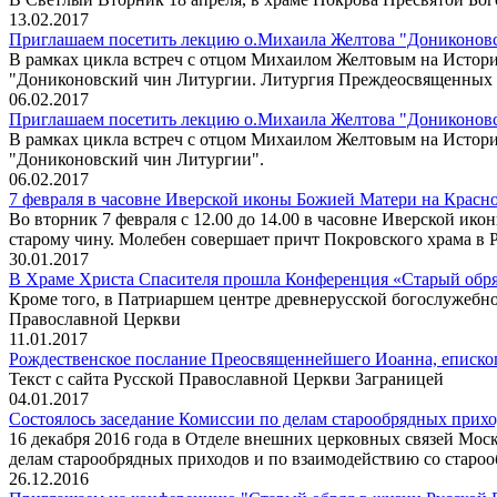
13.02.2017
Приглашаем посетить лекцию о.Михаила Желтова "Дониконовс
В рамках цикла встреч с отцом Михаилом Желтовым на Истори
"Дониконовский чин Литургии. Литургия Преждеосвященных 
06.02.2017
Приглашаем посетить лекцию о.Михаила Желтова "Дониконовск
В рамках цикла встреч с отцом Михаилом Желтовым на Истори
"Дониконовский чин Литургии".
06.02.2017
7 февраля в часовне Иверской иконы Божией Матери на Красн
Во вторник 7 февраля с 12.00 до 14.00 в часовне Иверской и
старому чину. Молебен совершает причт Покровского храма в 
30.01.2017
В Храме Христа Спасителя прошла Конференция «Старый обря
Кроме того, в Патриаршем центре древнерусской богослужебн
Православной Церкви
11.01.2017
Рождественское послание Преосвященнейшего Иоанна, еписко
Текст с сайта Русской Православной Церкви Заграницей
04.01.2017
Состоялось заседание Комиссии по делам старообрядных прихо
16 декабря 2016 года в Отделе внешних церковных связей Мос
делам старообрядных приходов и по взаимодействию со староо
26.12.2016