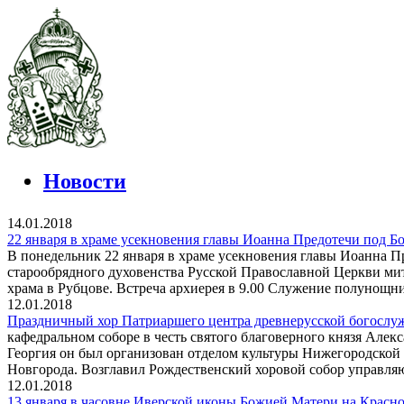
Новости
14.01.2018
22 января в храме усекновения главы Иоанна Предотечи под Б
В понедельник 22 января в храме усекновения главы Иоанна П
старообрядного духовенства Русской Православной Церкви м
храма в Рубцове. Встреча архиерея в 9.00 Служение полунощни
12.01.2018
Праздничный хор Патриаршего центра древнерусской богослу
кафедральном соборе в честь святого благоверного князя Але
Георгия он был организован отделом культуры Нижегородской
Новгорода. Возглавил Рождественский хоровой собор управля
12.01.2018
13 января в часовне Иверской иконы Божией Матери на Красн