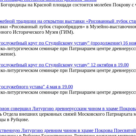
оны Богородицы на Красной площади состоится молебен Покрову 
ужебной традиции на открытии выставки «Рисованный лубок ст
ставки «Рисованный лубок старообрядцев» в Музейно-выставочн
енного Исторического Музея (ГИМ).
ослужебный круг по Студийскому уставу" (продолжение) 16 ноя
ко-литургическом семинаре при Патриаршем центре древнерусск
жение).
служебный круг по Студийскому уставу" 12 октября в 19.00
ко-литургическом семинаре при Патриаршем центре древнерусск
служебного устава" 4 мая в 19.00
ко-литургическом семинаре при Патриаршем центре древнерусск
ион совершил Литургию древнерусским чином в храме Покрова
тель Отдела внешних церковных связей Московского Патриархат
цы в Рубцове.
ственную Литургию древним чином в храме Покрова Пресвятой
огородицы в Рубцове Божественную Литургию возглавит митроп