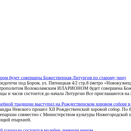
ором будет совершена Божественная Литургия по старому чину
редотечи под Бором, ул. Пятницкая 4/2 стр.8 (метро «Новокузн
итрополитом Волоколамским ИЛАРИОНОМ будет совершена Божес
цы и часов состоится до начала Литургии Все приглашаются на 
жебной традиции выступил на Рождественском хоровом соборе 
ксандра Невского прошел XII Рождественский хоровой собор. П
 епархии совместно с Министерством культуры Нижегородской 
ющий епархией.
ой площади состоится молебен древним чином