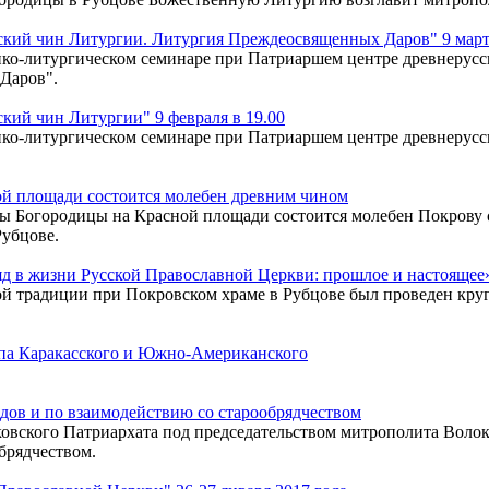
кий чин Литургии. Литургия Преждеосвященных Даров" 9 марта
ко-литургическом семинаре при Патриаршем центре древнерусск
Даров".
ий чин Литургии" 9 февраля в 19.00
ко-литургическом семинаре при Патриаршем центре древнерусск
ой площади состоится молебен древним чином
коны Богородицы на Красной площади состоится молебен Покров
Рубцове.
д в жизни Русской Православной Церкви: прошлое и настоящее
ой традиции при Покровском храме в Рубцове был проведен кру
па Каракасского и Южно-Американского
дов и по взаимодействию со старообрядчеством
ковского Патриархата под председательством митрополита Воло
брядчеством.