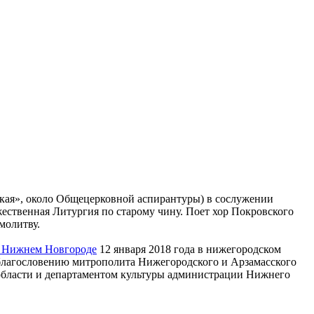
ецкая», около Общецерковной аспирантуры) в сослужении
твенная Литургия по старому чину. Поет хор Покровского
молитву.
в Нижнем Новгороде
12 января 2018 года в нижегородском
о благословению митрополита Нижегородского и Арзамасского
области и департаментом культуры администрации Нижнего