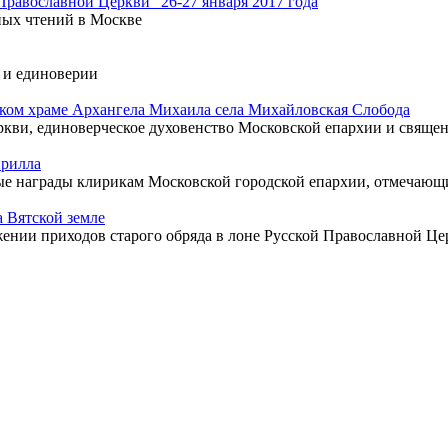
равославной Церкви" 26-27 января 2017 года
ых чтений в Москве
е и единоверии
ком храме Архангела Михаила села Михайловская Слобода
ви, единоверческое духовенство Московской епархии и священ
ирилла
е награды клирикам Московской городской епархии, отмечающи
 Вятской земле
нии приходов старого обряда в лоне Русской Православной Це