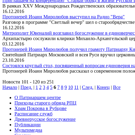
Приглашаем на конференцию "Старый обряд в жизни Русской П
В рамках XXV Международных Рождественских образовательн
16.12.2016
Протоиерей Иоанн Миролюбов выступил на Радио "Вера"
Разговор в программе "Светлый вечер" шел о старообрядчеств
16.12.2016
Митрополит Ювеналий возглавил богослужение в единоверчес
Архипастырю сослужили клирики Михаило-Архангельской церк
03.12.2016
Протоиерей Иоанн Миролюбов получил грамоту Патриарху К
Святейший Патриарх Московский и всея Руси вручил церковны
23.10.2016
Состоялся круглый стол, посвященный вопросам единоверия на
Протоиерей Иоанн Миролюбов рассказал о современном положе
Новости 101 - 120 из 251
Начало
|
Пред.
|
1
2
3
4
5
6
7
8
9
10
11
|
След.
|
Конец
|
Все
О Патриаршем центре
Приходы старого обряда РПЦ
Храм Покрова в Рубцове
Расписание служб
Древнерусское богослужение
Публикации
Мультимедиа