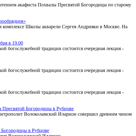
с чтением акафиста Похвалы Пресвятой Богородицы по старому
арообрядцев»
ом комплексе Школы акварели Сергея Андрияки в Москве. На
бря в 19.00
ой богослужебной традиции состоится очередная лекция -
ой богослужебной традиции состоится очередная лекция -
ой богослужебной традиции состоится очередная лекция -
 Пресвятой Богородицы в Рубцове
а митрополит Волоколамский Иларион совершил древним чином
 Богородицы в Рубцове
олит Волоколамский Иларион.