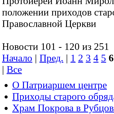
Протоиерей Иоанн Миролю
положении приходов старо
Православной Церкви
Новости 101 - 120 из 251
Начало
|
Пред.
|
1
2
3
4
5
6
|
Все
О Патриаршем центре
Приходы старого обря
Храм Покрова в Рубцов