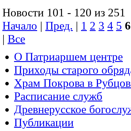
Новости 101 - 120 из 251
Начало
|
Пред.
|
1
2
3
4
5
6
|
Все
О Патриаршем центре
Приходы старого обря
Храм Покрова в Рубцов
Расписание служб
Древнерусское богослу
Публикации