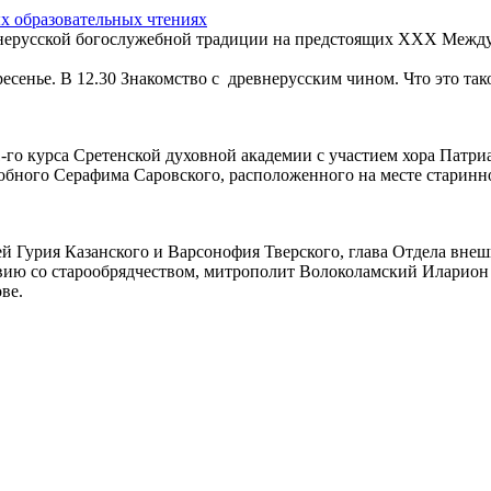
 образовательных чтениях
нерусской богослужебной традиции на предстоящих XXX Между
ресенье. В 12.30 Знакомство с древнерусским чином. Что это так
 1-го курса Сретенской духовной академии с участием хора Пат
обного Серафима Саровского, расположенного на месте старинной
лей Гурия Казанского и Варсонофия Тверского, глава Отдела вне
твию со старообрядчеством, митрополит Волоколамский Иларио
ве.