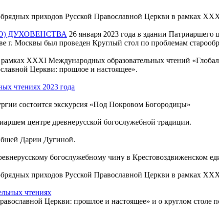
ообрядных приходов Русской Православной Церкви в рамках XX
О) ДУХОВЕНСТВА
26 января 2023 года в здании Патриаршего 
ове г. Москвы был проведен Круглый стол по проблемам староо
 рамках XXXI Международных образовательных чтений «Глобал
ославной Церкви: прошлое и настоящее».
ных чтениях 2023 года
ргии состоится экскурсия «Под Покровом Богородицы»
иаршем центре древнерусской богослужебной традиции.
гибшей Дарии Дугиной.
ревнерусскому богослужебному чину в Крестовоздвиженском ед
ообрядных приходов Русской Православной Церкви в рамках X
ельных чтениях
авославной Церкви: прошлое и настоящее» и о круглом столе п