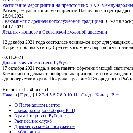
Расписание мероприятий на предстоящих XXX Международных
Размещаем расписание мероприятий Патриаршего центра древ
26.04.2022
Знакомимся с древней богослужебной традицией
01 мая в воск
14.12.2021
Лекция - концерт в Сретенской духовной академии
12 декабря 2021 года состоялась лекция-концерт для учащихся
Встреча прошла в скиту Сретенского монастыря во имя препод
02.11.2021
Диаконская хиротония в Рубцове
17 октября 2021 года, в день памяти обретения мощей святите
Комиссии по делам старообрядных приходов и по взаимодейс
единоверческом храме Покрова Пресвятой Богородицы в Рубцо
Новости 21 - 40 из 251
Начало
|
Пред.
|
1
2
3
4
5
6
7
8
9
10
11
|
След.
|
Конец
|
Все
О Патриаршем центре
Приходы старого обряда РПЦ
Храм Покрова в Рубцове
Расписание служб
Древнерусское богослужение
Публикации