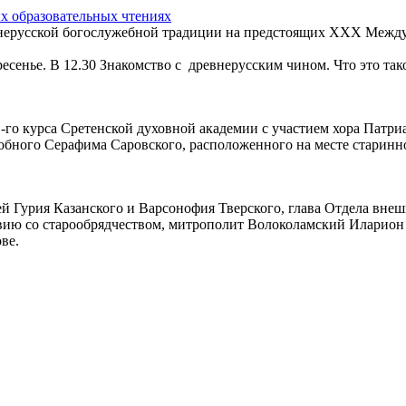
 образовательных чтениях
нерусской богослужебной традиции на предстоящих XXX Между
ресенье. В 12.30 Знакомство с древнерусским чином. Что это так
 1-го курса Сретенской духовной академии с участием хора Пат
обного Серафима Саровского, расположенного на месте старинной
лей Гурия Казанского и Варсонофия Тверского, глава Отдела вне
твию со старообрядчеством, митрополит Волоколамский Иларио
ве.