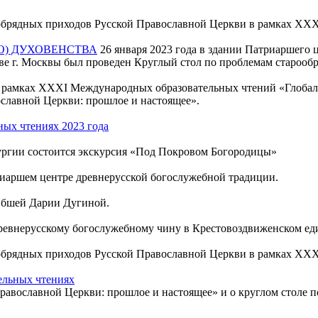
ообрядных приходов Русской Православной Церкви в рамках XX
О) ДУХОВЕНСТВА
26 января 2023 года в здании Патриаршего 
ове г. Москвы был проведен Круглый стол по проблемам староо
 рамках XXXI Международных образовательных чтений «Глобал
ославной Церкви: прошлое и настоящее».
ных чтениях 2023 года
ргии состоится экскурсия «Под Покровом Богородицы»
иаршем центре древнерусской богослужебной традиции.
гибшей Дарии Дугиной.
ревнерусскому богослужебному чину в Крестовоздвиженском ед
ообрядных приходов Русской Православной Церкви в рамках X
ельных чтениях
авославной Церкви: прошлое и настоящее» и о круглом столе п