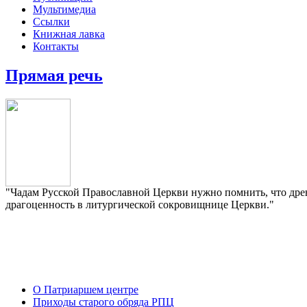
Мультимедиа
Ссылки
Книжная лавка
Контакты
Прямая речь
"Чадам Русской Православной Церкви нужно помнить, что древ
драгоценность в литургической сокровищнице Церкви."
О Патриаршем центре
Приходы старого обряда РПЦ