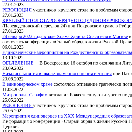
27.01.2023
РЕЗОЛЮЦИЯ
участников круглого стола по проблемам стар
27.01.2023
КРУГЛЫЙ СТОЛ СТАРООБРЯДНОГО (ЕДИНОВЕРЧЕСКОГ
(Переведеновский переулок 24) при Покровском храме в Рубц
27.01.2023
24 января 2023 года в зале Храма Христа Спасителя в Москве
в
состоялась конференция «Старый обряд в жизни Русской Прав
06.01.2023
Единоверческие мероприятия на Рождественских образователь
13.10.2022
ОБЪЯВЛЕНИЕ
В Воскресенье 16 октября по окончании Литу
23.09.2022
Начались занятия в школе знаменного пения и чтения
при Патр
23.08.2022
В единоверческом храме
состоялось отпевание трагически по
11.08.2022
Митрополит Серафим
возглавил Божественную литургию по д
25.05.2022
РЕЗОЛЮЦИЯ
участников круглого стола по проблемам стар
25.05.2022
Мероприятия единоверцев на XXX Международных образоват
Информация о конференции «Старый обряд в жизни Русской Пр
Церкви.
11.05.2022