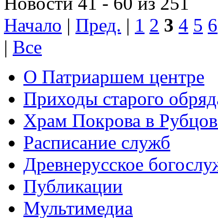
Новости 41 - 60 из 251
Начало
|
Пред.
|
1
2
3
4
5
6
|
Все
О Патриаршем центре
Приходы старого обря
Храм Покрова в Рубцов
Расписание служб
Древнерусское богослу
Публикации
Мультимедиа