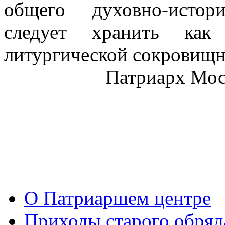
общего духовно-истор
следует хранить как
литургической сокровищн
Патриарх Моск
О Патриаршем центре
Приходы старого обря