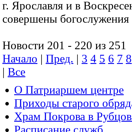
г. Ярославля и в Воскресе
совершены богослужения
Новости 201 - 220 из 251
Начало
|
Пред.
|
3
4
5
6
7
8
|
Все
О Патриаршем центре
Приходы старого обря
Храм Покрова в Рубцов
Расписание служб