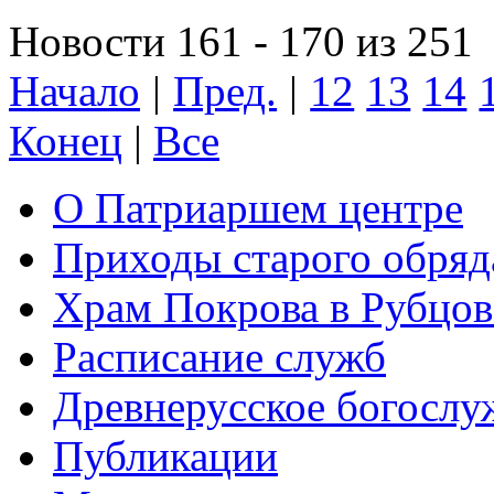
Новости 161 - 170 из 251
Начало
|
Пред.
|
12
13
14
Конец
|
Все
О Патриаршем центре
Приходы старого обря
Храм Покрова в Рубцов
Расписание служб
Древнерусское богослу
Публикации