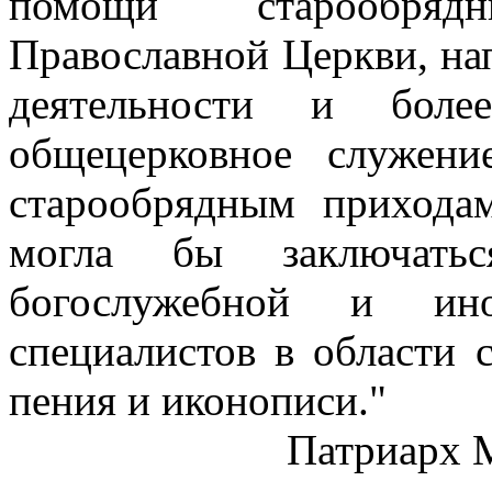
помощи старообря
Православной Церкви, на
деятельности и боле
общецерковное служен
старообрядным прихода
могла бы заключать
богослужебной и ино
специалистов в области 
пения и иконописи."
Патриарх 