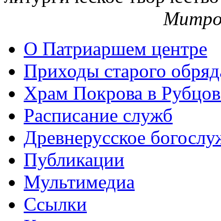
Митро
О Патриаршем центре
Приходы старого обря
Храм Покрова в Рубцов
Расписание служб
Древнерусское богослу
Публикации
Мультимедиа
Ссылки