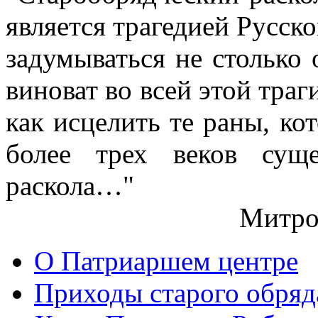
является трагедией Русс
задумываться не столько 
виноват во всей этой траг
как исцелить те раны, ко
более трех веков сущ
раскола…"
Митро
О Патриаршем центре
Приходы старого обря