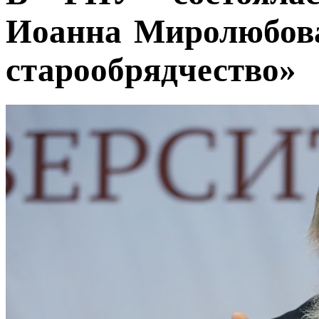
Иоанна Миролюбова
старообрядчество»