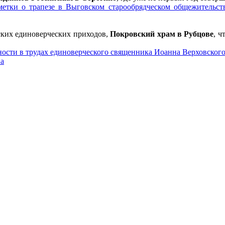
етки о трапезе в Выговском старообрядческом общежительст
ских единоверческих приходов,
Покровский храм в Рубцове
, ч
ности в трудах единоверческого священника Иоанна Верховског
ва