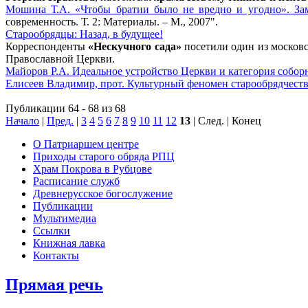
Мошина Т.А. «Чтобы братии было не вредно и угодно». Зам
современность. Т. 2: Материалы. – М., 2007".
Старообрядцы: Назад, в будущее!
Корреспонденты
«Нескучного сада»
посетили один из москов
Православной Церкви.
Майоров Р.А. Идеальное устройство Церкви и категория собор
Елисеев Владимир, прот. Культурный феномен старообрядчест
Публикации 64 - 68 из 68
Начало
|
Пред.
|
3
4
5
6
7
8
9
10
11
12
13
| След. | Конец
О Патриаршем центре
Приходы старого обряда РПЦ
Храм Покрова в Рубцове
Расписание служб
Древнерусское богослужение
Публикации
Мультимедиа
Ссылки
Книжная лавка
Контакты
Прямая речь