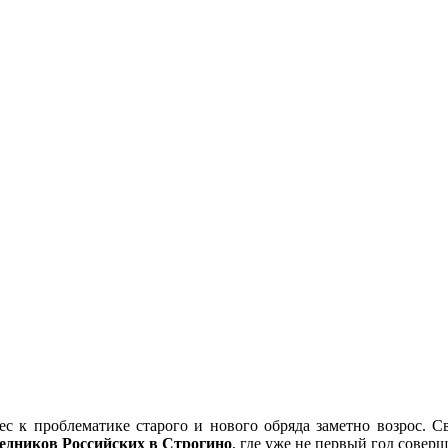
ерес к проблематике старого и нового обряда заметно возрос
едников Российских в Строгино
, где уже не первый год совер