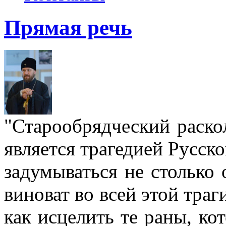
Прямая речь
"Старообрядческий раскол
является трагедией Русс
задумываться не столько 
виноват во всей этой траг
как исцелить те раны, ко