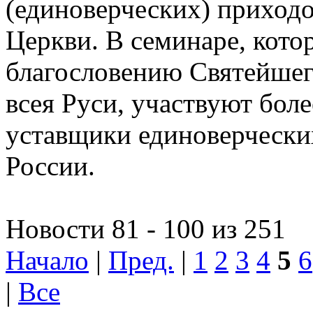
(единоверческих) приход
Церкви. В семинаре, кото
благословению Святейшег
всея Руси, участвуют боле
уставщики единоверчески
России.
Новости 81 - 100 из 251
Начало
|
Пред.
|
1
2
3
4
5
6
|
Все