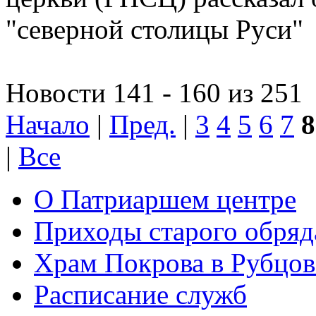
"северной столицы Руси"
Новости 141 - 160 из 251
Начало
|
Пред.
|
3
4
5
6
7
8
|
Все
О Патриаршем центре
Приходы старого обря
Храм Покрова в Рубцов
Расписание служб