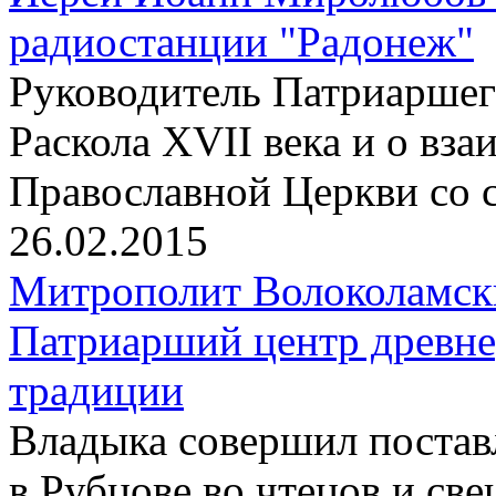
радиостанции "Радонеж"
Pуководитель Патриаршего
Раскола XVII века и о вз
Православной Церкви со 
26.02.2015
Митрополит Волоколамск
Патриарший центр древне
традиции
Владыка совершил постав
в Рубцове во чтецов и св