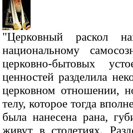
"Церковный раскол н
национальному самосо
церковно-бытовых уст
ценностей разделила нек
церковном отношении, н
телу, которое тогда вполн
была нанесена рана, губ
живут в столетиях. Разд