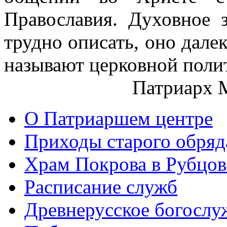
Православия. Духовное 
трудно описать, оно далек
называют церковной поли
Патриарх 
О Патриаршем центре
Приходы старого обря
Храм Покрова в Рубцов
Расписание служб
Древнерусское богослу