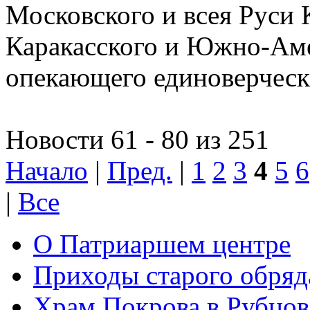
Московского и всея Руси 
Каракасского и Южно-Аме
опекающего единоверчес
Новости 61 - 80 из 251
Начало
|
Пред.
|
1
2
3
4
5
6
|
Все
О Патриаршем центре
Приходы старого обря
Храм Покрова в Рубцов