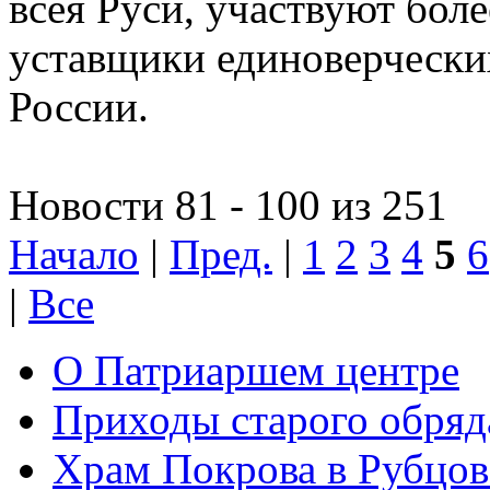
всея Руси, участвуют боле
уставщики единоверчески
России.
Новости 81 - 100 из 251
Начало
|
Пред.
|
1
2
3
4
5
6
|
Все
О Патриаршем центре
Приходы старого обря
Храм Покрова в Рубцов