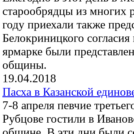
старообрядцы из многих 
году приехали также пре
Белокриницкого согласия 
ярмарке были представле
общины.
19.04.2018
Пасха в Казанской единов
7-8 апреля певчие третьег
Рубцове гостили в Иванов
общине. В эти дни были 