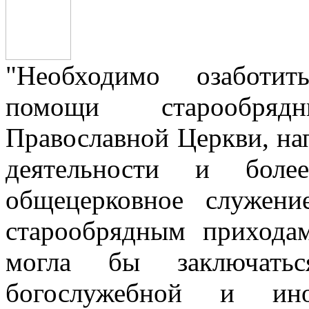
"Необходимо озаботит
помощи старообря
Православной Церкви, на
деятельности и боле
общецерковное служен
старообрядным прихода
могла бы заключать
богослужебной и ино