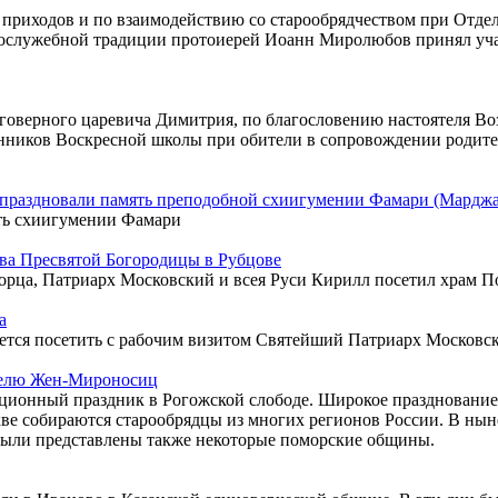
 приходов и по взаимодействию со старообрядчеством при Отде
гослужебной традиции протоиерей Иоанн Миролюбов принял учас
аговерного царевича Димитрия, по благословению настоятеля В
танников Воскресной школы при обители в сопровождении роди
е праздновали память преподобной схиигумении Фамари (Мардж
ть схиигумении Фамари
ва Пресвятой Богородицы в Рубцове
ворца, Патриарх Московский и всея Руси Кирилл посетил храм 
а
вается посетить с рабочим визитом Святейший Патриарх Московск
еделю Жен-Мироносиц
ционный праздник в Рогожской слободе. Широкое празднование 
скве собираются старообрядцы из многих регионов России. В н
 были представлены также некоторые поморские общины.