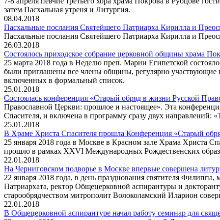
7-8 апреля певчие третьего хора храма Покрова в Рубцове го
затем Пасхальная утреня и Литургия.
08.04.2018
Пасхальные послания Святейшего Патриарха Кирилла и Прео
Пасхальные послания Святейшего Патриарха Кирилла и Прео
26.03.2018
Состоялось приходское собрание церковной общины храма Пок
25 марта 2018 года в Неделю преп. Марии Египетской состояло
были приглашены все члены общины, регулярно участвующие в 
включенных в формальный список.
25.01.2018
Состоялась конференция «Старый обряд в жизни Русской Прав
Православной Церкви: прошлое и настоящее». Эта конференци
Спасителя, и включена в программу сразу двух направлений: «
25.01.2018
В Храме Христа Спасителя прошла Конференция «Старый обря
25 января 2018 года в Москве в Красном зале Храма Христа С
прошло в рамках XXVI Международных Рождественских образ
22.01.2018
На Черниговском подворье в Москве впервые совершена литур
22 января 2018 года, в день празднования святителя Филиппа,
Патриархата, ректор Общецерковной аспирантуры и докторант
старообрядчеством митрополит Волоколамский Иларион совер
22.01.2018
В Общецерковной аспирантуре начал работу семинар для свя