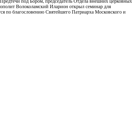
а Предтечи под Бором, председатель Отдела внешних церковных
рополит Волоколамский Иларион открыл семинар для
тся по благословению Святейшего Патриарха Московского и