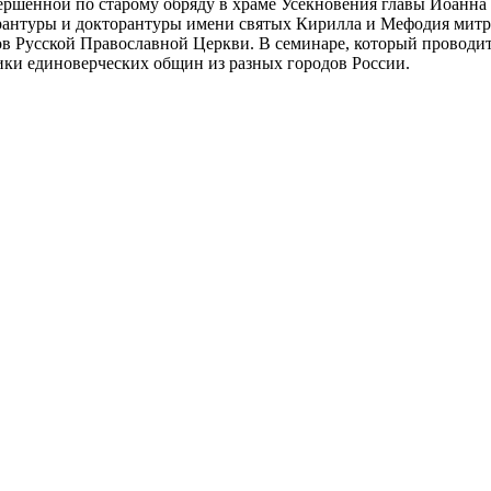
вершенной по старому обряду в храме Усекновения главы Иоанн
ирантуры и докторантуры имени святых Кирилла и Мефодия мит
в Русской Православной Церкви. В семинаре, который проводи
щики единоверческих общин из разных городов России.