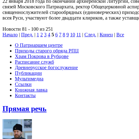
22 января 2018 года по окончании архиерейской Литургии, со
связей Московского Патриархата, ректор Общецерковной асп
священнослужителей старообрядных (единоверческих) приходо
всея Руси, участвуют более ​двадцати клириков, а также устав
Новости 81 - 100 из 251
Начало
|
Пред.
|
1
2
3
4
5
6
7
8
9
10
11
|
След.
|
Конец
|
Все
О Патриаршем центре
Приходы старого обряда РПЦ
Храм Покрова в Рубцове
Расписание служб
Древнерусское богослужение
Публикации
Мультимедиа
Ссылки
Книжная лавка
Контакты
Прямая речь