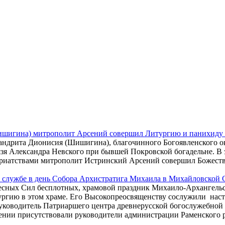
ишигина) митрополит Арсений совершил Литургию и панихиду 
имандрита Дионисия (Шишигина), благочинного Богоявленского о
зя Александра Невского при бывшей Покровской богадельне. В 
иатствами митрополит Истринский Арсений совершил Божеств
 службе в день Собора Архистратига Михаила в Михайловской 
бесных Сил бесплотных, храмовой праздник Михаило-Архангельс
гию в этом храме. Его Высокопреосвященству сослужили наст
уководитель Патриаршего центра древнерусской богослужебной
ении присутствовали руководители администрации Раменского 