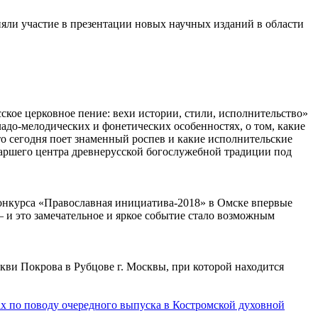
яли участие в презентации новых научных изданий в области
сское церковное пение: вехи истории, стили, исполнительство»
ладо-мелодических и фонетических особенностях, о том, какие
то сегодня поет знаменный роспев и какие исполнительские
иаршего центра древнерусской богослужебной традиции под
конкурса «Православная инициатива-2018» в Омске впервые
– и это замечательное и яркое событие стало возможным
кви Покрова в Рубцове г. Москвы, при которой находится
ах по поводу очередного выпуска в Костромской духовной