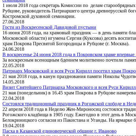
1 июля 2018 года секретарь Комиссии по делам старообрядных
Рубцове, руководитель Патриаршего центра древнерусской бо
Костромской духовной семинарии.
27.06.2018
Гости из Воскресенской Давидовой пустыни
16 июня 2018 года, на храмовый праздник — в день памяти бл
Московской области) игумена Сергия (Куксова) десять воспи
храм Покрова Пресвятой Богородицы в Рубцове (г. Москва).
24.06.2018
В воскресенье 24 июня 2018 года в Покровском храме впервы
За воскресным всенощным бдением молитвенно почтили памя
22.05.2018
Патриарх Московский и всея Руси Кирилл посетил храм Покро
21 мая 2018 года, в канун празднования памяти Николы Чудот
14.05.2018
Визит Святейшего Патриарха Московского и всея Руси Кирилл
21 мая (понедельник) в 16.45 храм Покрова в Рубцове намере
22.04.2018
Состоялся традиционный праздник в Рогожской слободе в Н
22 апреля 2018 года в Неделю Жен-Мироносиц состоялся тради
Рогожского кладбища в 1905 году. Ежегодно в этот день в Мо
Белокриницкого согласия из Пакистана и Уганды. На ярмарке
19.04.2018
Пасха в Казанской единоверческой общине г. Иваново