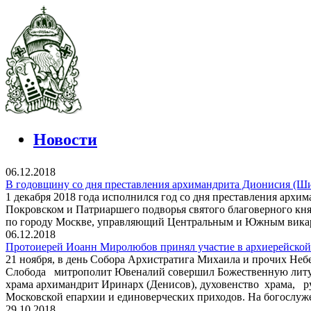
Новости
06.12.2018
В годовщину со дня преставления архимандрита Дионисия (Ш
1 декабря 2018 года исполнился год со дня преставления арх
Покровском и Патриаршего подворья святого благоверного кня
по городу Москве, управляющий Центральным и Южным викар
06.12.2018
Протоиерей Иоанн Миролюбов принял участие в архиерейской
21 ноября, в день Собора Архистратига Михаила и прочих Не
Слобода митрополит Ювеналий совершил Божественную литур
храма архимандрит Иринарх (Денисов), духовенство храма, р
Московской епархии и единоверческих приходов. На богослуж
29.10.2018