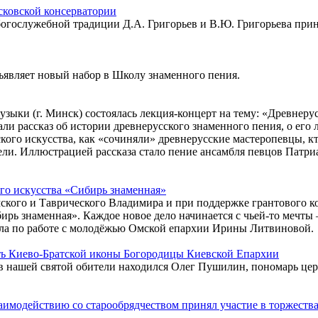
сковской консерватории
богослужебной традиции Д.А. Григорьев и В.Ю. Григорьева прин
являет новый набор в Школу знаменного пения.
узыки (г. Минск) состоялась лекция-концерт на тему: «Древнеру
ли рассказ об истории древнерусского знаменного пения, о его 
кого искусства, как «сочиняли» древнерусские мастеропевцы, к
ели. Иллюстрацией рассказа стало пение ансамбля певцов Патр
ого искусства «Сибирь знаменная»
мского и Таврического Владимира и при поддержке грантового 
ирь знаменная». Каждое новое дело начинается с чьей-то мечты 
дела по работе с молодёжью Омской епархии Ирины Литвиновой.
ть Киево-Братской иконы Богородицы Киевской Епархии
 в нашей святой обители находился Олег Пушилин, пономарь цер
аимодействию со старообрядчеством принял участие в торжеств