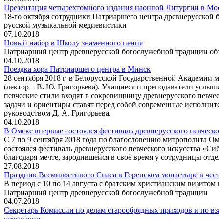
Презентация четырехтомного издания наонной Литургии в Мо
18-го октября сотрудники Патриаршего центра древнерусской 
русской музыкальной медиевистики
07.10.2018
Новый набор в Школу знаменного пения
Патриарший центр древнерусской богослужебной традиции объ
04.10.2018
Поездка хора Патриаршего центра в Минск
28 сентября 2018 г. в Белорусской Государственной Академии м
(лектор – В. Ю. Григорьева). Учащиеся и преподаватели услыша
певческие стили входят в сокровищницу древнерусского певчес
задачи и ориентиры ставят перед собой современные исполнит
руководством Д. А. Григорьева.
04.10.2018
В Омске впервые состоялся фестиваль древнерусского певческ
С 7 по 9 сентября 2018 года по благословению митрополита О
состоялся фестиваль древнерусского певческого искусства «Сиб
благодаря мечте, зародившейся в своё время у сотрудницы от
27.08.2018
Праздник Всемилостивого Спаса в Горенском монастыре в чес
В период с 10 по 14 августа с братским христианским визитом
Патриарший центр древнерусской богослужебной традиции
04.07.2018
Секретарь Комиссии по делам старообрядных приходов и по вз
семинарии