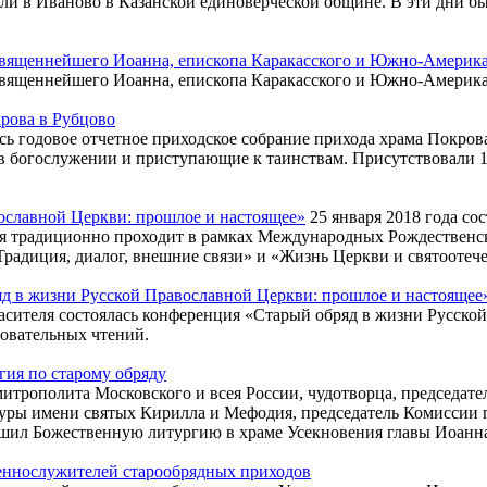
стили в Иваново в Казанской единоверческой общине. В эти дни
священнейшего Иоанна, епископа Каракасского и Южно-Америк
священнейшего Иоанна, епископа Каракасского и Южно-Америк
рова в Рубцово
сь годовое отчетное приходское собрание прихода храма Покров
богослужении и приступающие к таинствам. Присутствовали 13 
ославной Церкви: прошлое и настоящее»
25 января 2018 года со
я традиционно проходит в рамках Международных Рождественск
Традиция, диалог, внешние связи» и «Жизнь Церкви и святоотече
д в жизни Русской Православной Церкви: прошлое и настоящее
пасителя состоялась конференция «Старый обряд в жизни Русск
овательных чтений.
гия по старому обряду
 митрополита Московского и всея России, чудотворца, председа
уры имени святых Кирилла и Мефодия, председатель Комиссии 
шил Божественную литургию в храме Усекновения главы Иоанна
щеннослужителей старообрядных приходов