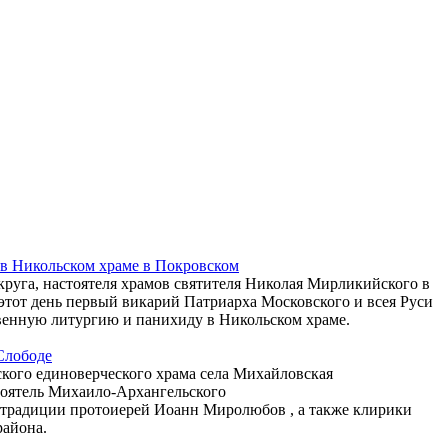
в Никольском храме в Покровском
круга, настоятеля храмов святителя Николая Мирликийского в
этот день первый викарий Патриарха Московского и всея Руси
енную литургию и панихиду в Никольском храме.
Слободе
кого единоверческого храма села Михайловская
оятель Михаило-Архангельского
 традиции протоиерей Иоанн Миролюбов , а также клирики
района.