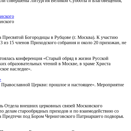
 были совершены Литургия Великой Субботы и Благовещения,
анского
анского
а Пресвятой Богородицы в Рубцове (г. Москва). К участию
из 15 членов Приходского собрания и около 20 прихожан, не
стоялась конференция «Старый обряд в жизни Русской
их образовательных чтений в Москве, в храме Христа
ское наследие».
»
ой Православной Церкви: прошлое и настоящее». Мероприятие
тель Отдела внешних церковных связей Московского
по делам старообрядных приходов и по взаимодействию со
 Предтечи под Бором Черниговского Патриаршего подворья.