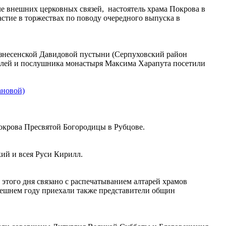
ле внешних церковных связей, настоятель храма Покрова в
тие в торжествах по поводу очередного выпуска в
ознесенской Давидовой пустыни (Серпуховский район
телей и послушника монастыря Максима Харапута посетили
ановой)
Покрова Пресвятой Богородицы в Рубцове.
ий и всея Руси Кирилл.
этого дня связано с распечатыванием алтарей храмов
ынешнем году приехали также представители общин