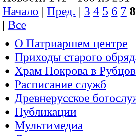
Начало
|
Пред.
|
3
4
5
6
7
8
|
Все
О Патриаршем центре
Приходы старого обря
Храм Покрова в Рубцов
Расписание служб
Древнерусское богослу
Публикации
Мультимедиа