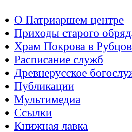
О Патриаршем центре
Приходы старого обря
Храм Покрова в Рубцов
Расписание служб
Древнерусское богослу
Публикации
Мультимедиа
Ссылки
Книжная лавка