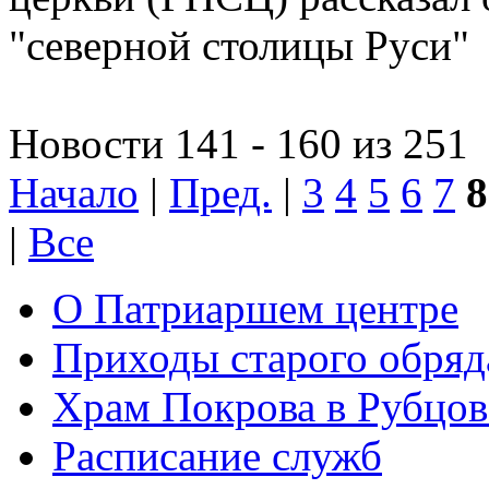
"северной столицы Руси"
Новости 141 - 160 из 251
Начало
|
Пред.
|
3
4
5
6
7
8
|
Все
О Патриаршем центре
Приходы старого обря
Храм Покрова в Рубцов
Расписание служб