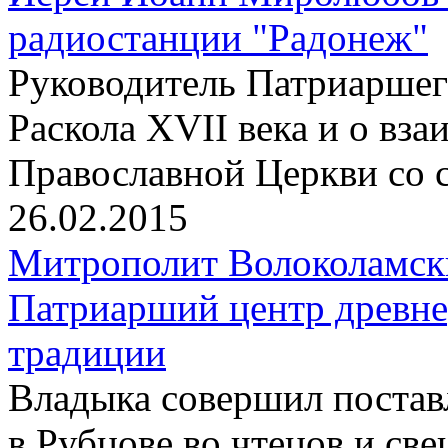
радиостанции "Радонеж"
Pуководитель Патриаршего
Раскола XVII века и о вз
Православной Церкви со 
26.02.2015
Митрополит Волоколамск
Патриарший центр древне
традиции
Владыка совершил постав
в Рубцове во чтецов и св