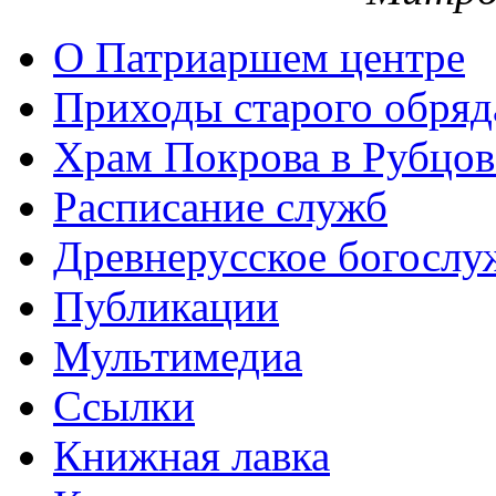
О Патриаршем центре
Приходы старого обря
Храм Покрова в Рубцов
Расписание служб
Древнерусское богослу
Публикации
Мультимедиа
Ссылки
Книжная лавка