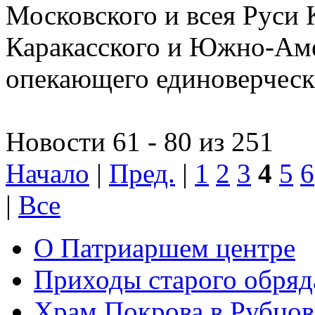
Московского и всея Руси 
Каракасского и Южно-Аме
опекающего единоверчес
Новости 61 - 80 из 251
Начало
|
Пред.
|
1
2
3
4
5
6
|
Все
О Патриаршем центре
Приходы старого обря
Храм Покрова в Рубцов