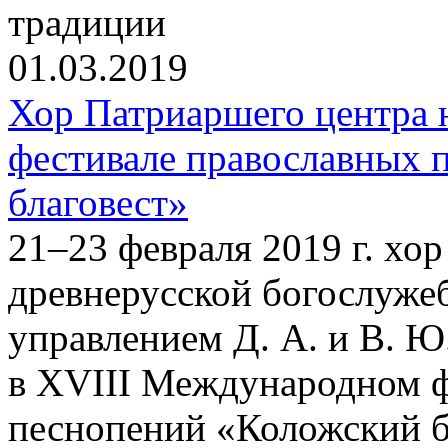
традиции
01.03.2019
Хор Патриаршего центра
фестивале православных 
благовест»
21–23 февраля 2019 г. хо
древнерусской богослуже
управлением Д. А. и В. Ю
в XVIII Международном ф
песнопений «Коложский бл