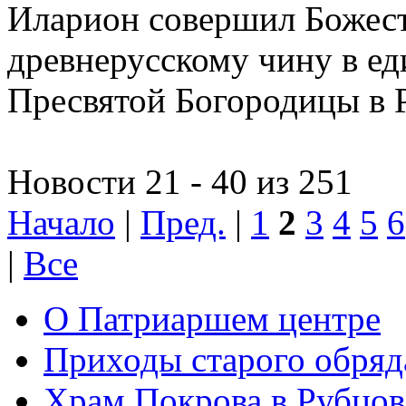
Иларион совершил Божес
древнерусскому чину в е
Пресвятой Богородицы в 
Новости 21 - 40 из 251
Начало
|
Пред.
|
1
2
3
4
5
6
|
Все
О Патриаршем центре
Приходы старого обря
Храм Покрова в Рубцов