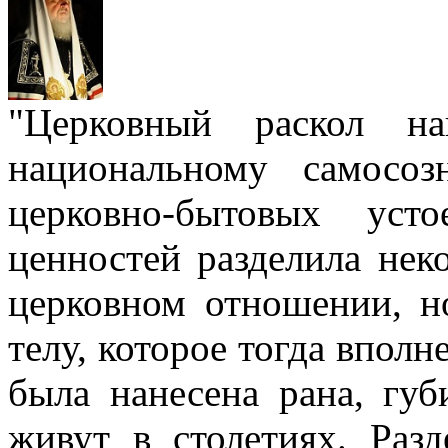
"Церковный раскол н
национальному самосо
церковно-бытовых уст
ценностей разделила нек
церковном отношении, н
телу, которое тогда вполн
была нанесена рана, губ
живут в столетиях. Разд