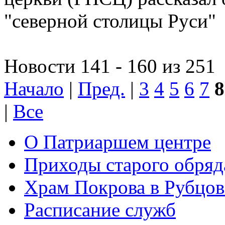
"северной столицы Руси"
Новости 141 - 160 из 251
Начало
|
Пред.
|
3
4
5
6
7
8
|
Все
О Патриаршем центре
Приходы старого обря
Храм Покрова в Рубцов
Расписание служб