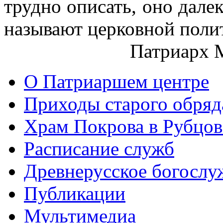
трудно описать, оно далек
называют церковной поли
Патриарх 
О Патриаршем центре
Приходы старого обря
Храм Покрова в Рубцов
Расписание служб
Древнерусское богослу
Публикации
Мультимедиа