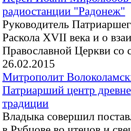
радиостанции "Радонеж"
Pуководитель Патриаршего
Раскола XVII века и о вз
Православной Церкви со 
26.02.2015
Митрополит Волоколамск
Патриарший центр древне
традиции
Владыка совершил постав
в Рубцове во чтецов и св