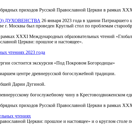
ообрядных приходов Русской Православной Церкви в рамках XX
О) ДУХОВЕНСТВА
26 января 2023 года в здании Патриаршего 
ове г. Москвы был проведен Круглый стол по проблемам староо
 рамках XXXI Международных образовательных чтений «Глобал
ославной Церкви: прошлое и настоящее».
ных чтениях 2023 года
ргии состоится экскурсия «Под Покровом Богородицы»
иаршем центре древнерусской богослужебной традиции.
гибшей Дарии Дугиной.
ревнерусскому богослужебному чину в Крестовоздвиженском ед
ообрядных приходов Русской Православной Церкви в рамках X
ельных чтениях
авославной Церкви: прошлое и настоящее» и о круглом столе п