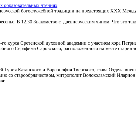
 образовательных чтениях
нерусской богослужебной традиции на предстоящих XXX Между
ресенье. В 12.30 Знакомство с древнерусским чином. Что это так
 1-го курса Сретенской духовной академии с участием хора Пат
обного Серафима Саровского, расположенного на месте старинной
лей Гурия Казанского и Варсонофия Тверского, глава Отдела вне
твию со старообрядчеством, митрополит Волоколамский Иларио
ве.