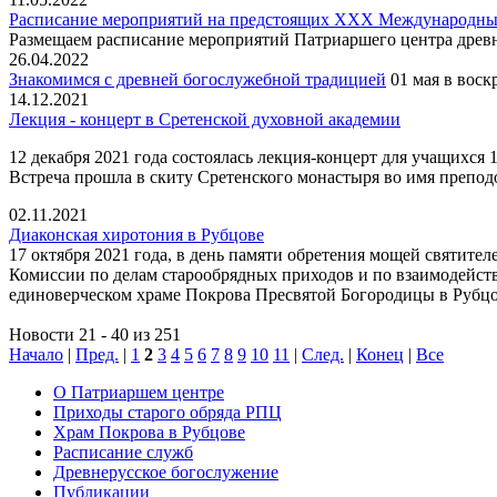
Расписание мероприятий на предстоящих XXX Международных
Размещаем расписание мероприятий Патриаршего центра древ
26.04.2022
Знакомимся с древней богослужебной традицией
01 мая в воск
14.12.2021
Лекция - концерт в Сретенской духовной академии
12 декабря 2021 года состоялась лекция-концерт для учащихся
Встреча прошла в скиту Сретенского монастыря во имя препод
02.11.2021
Диаконская хиротония в Рубцове
17 октября 2021 года, в день памяти обретения мощей святите
Комиссии по делам старообрядных приходов и по взаимодейс
единоверческом храме Покрова Пресвятой Богородицы в Рубцо
Новости 21 - 40 из 251
Начало
|
Пред.
|
1
2
3
4
5
6
7
8
9
10
11
|
След.
|
Конец
|
Все
О Патриаршем центре
Приходы старого обряда РПЦ
Храм Покрова в Рубцове
Расписание служб
Древнерусское богослужение
Публикации