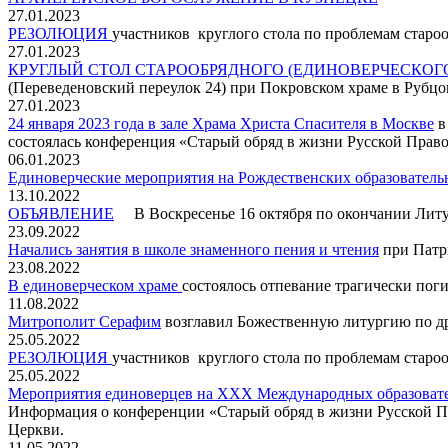
27.01.2023
РЕЗОЛЮЦИЯ
участников круглого стола по проблемам стар
27.01.2023
КРУГЛЫЙ СТОЛ СТАРООБРЯДНОГО (ЕДИНОВЕРЧЕСКОГ
(Переведеновский переулок 24) при Покровском храме в Рубц
27.01.2023
24 января 2023 года в зале Храма Христа Спасителя в Москве
в
состоялась конференция «Старый обряд в жизни Русской Прав
06.01.2023
Единоверческие мероприятия на Рождественских образователь
13.10.2022
ОБЪЯВЛЕНИЕ
В Воскресенье 16 октября по окончании Литу
23.09.2022
Начались занятия в школе знаменного пения и чтения
при Патр
23.08.2022
В единоверческом храме
состоялось отпевание трагически по
11.08.2022
Митрополит Серафим
возглавил Божественную литургию по д
25.05.2022
РЕЗОЛЮЦИЯ
участников круглого стола по проблемам стар
25.05.2022
Мероприятия единоверцев на XXX Международных образоват
Информация о конференции «Старый обряд в жизни Русской Пр
Церкви.
11.05.2022