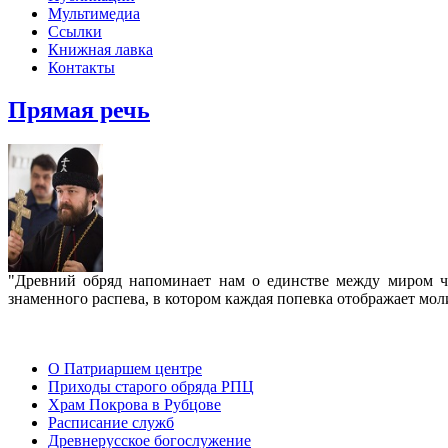
Мультимедиа
Ссылки
Книжная лавка
Контакты
Прямая речь
"Древний обряд напоминает нам о единстве между миром че
знаменного распева, в котором каждая попевка отображает мо
О Патриаршем центре
Приходы старого обряда РПЦ
Храм Покрова в Рубцове
Расписание служб
Древнерусское богослужение